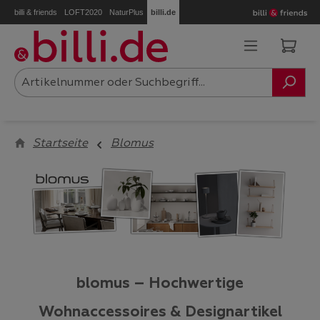
billi & friends
LOFT2020
NaturPlus
billi.de
Zum Hauptinhalt springen
Ware
Startseite
Blomus
blomus – Hochwertige
Wohnaccessoires & Designartikel