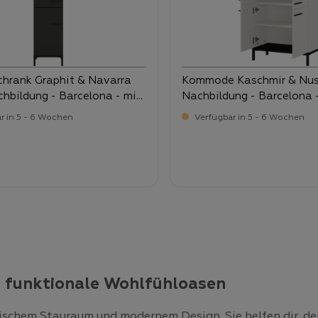
hrank Graphit & Navarra
Kommode Kaschmir & Nussbaum
hbildung - Barcelona - mit
Nachbildung - Barcelona 
nd 1 Schubkasten
Türen
r in 5 - 6 Wochen
Verfügbar in 5 - 6 Wochen
-
-
ufspreis:
Verkaufspreis:
9,
229,
d funktionale Wohlfühloasen
schem Stauraum und modernem Design. Sie helfen dir, dei