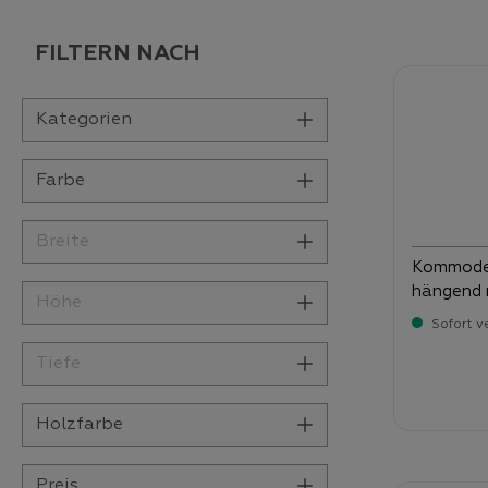
FILTERN NACH
Kategorien
Farbe
Breite
Kommode 
hängend m
Höhe
Sofort v
Tiefe
Verka
89
Holzfarbe
Preis