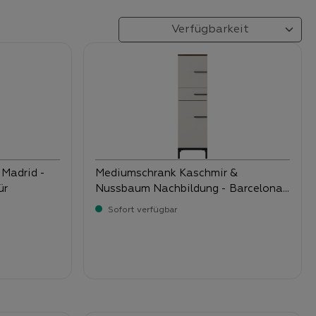
 Madrid -
Mediumschrank Kaschmir &
ür
Nussbaum Nachbildung - Barcelona
- mit 2 Türen und 1 Schubkasten
Sofort verfügbar
-
Verkaufspreis:
199,