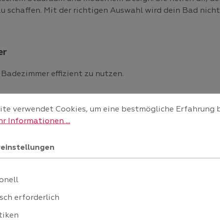
schaffen. Mit der richtigen Auswahl wird dein Bad nicht 
er
 Badezimmer effizient zu nutzen.
nstellungen
 verwendet Cookies, um eine bestmögliche Erfahrung bie
raum
te verwendet Cookies, um eine bestmögliche Erfahrung 
te
r Informationen ...
einstellungen
ng
onell
aufgeräumt und funktional.
sch erforderlich
tiken