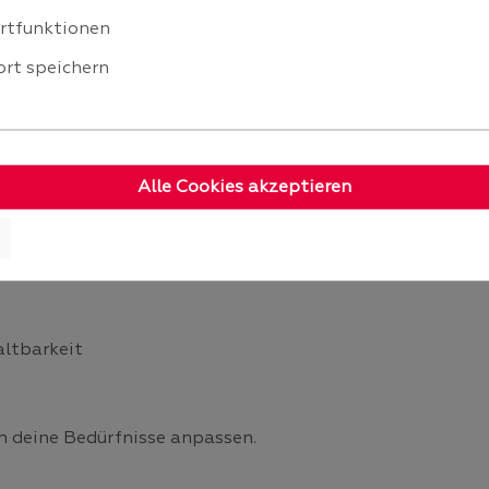
rtfunktionen
rt speichern
und passen sich deinem Geschmack an.
Alle Cookies akzeptieren
ahlung
altbarkeit
n deine Bedürfnisse anpassen.