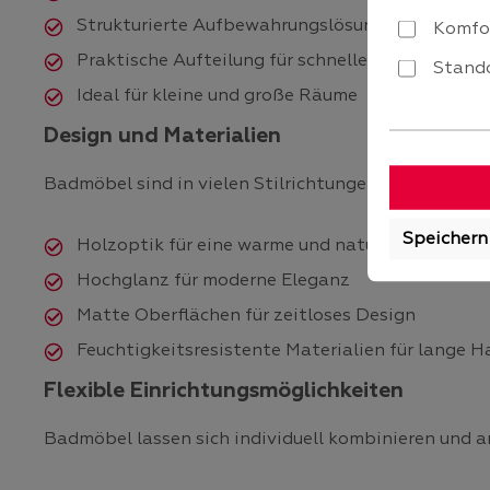
Strukturierte Aufbewahrungslösungen
Komfo
Praktische Aufteilung für schnellen Zugriff
Stando
Ideal für kleine und große Räume
Design und Materialien
Badmöbel sind in vielen Stilrichtungen erhältlich 
Speichern
Holzoptik für eine warme und natürliche Ausstr
Hochglanz für moderne Eleganz
Matte Oberflächen für zeitloses Design
Feuchtigkeitsresistente Materialien für lange H
Flexible Einrichtungsmöglichkeiten
Badmöbel lassen sich individuell kombinieren und a