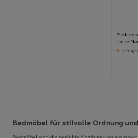
Mediumsc
Eiche Nac
2 Türen u
Verfügba
Verka
19
Badmöbel für stilvolle Ordnung un
Badmöbel sind die perfekte Kombination aus prakti