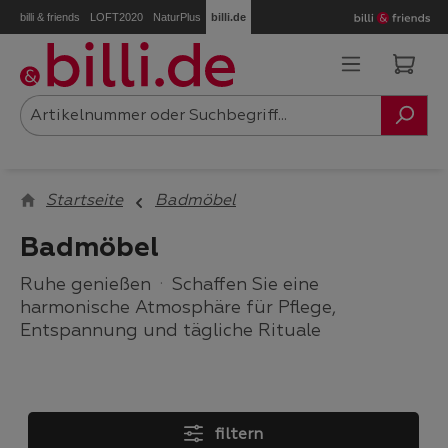
billi & friends
LOFT2020
NaturPlus
billi.de
Zum Hauptinhalt springen
Ware
Startseite
Badmöbel
Badmöbel
Ruhe genießen
·
Schaffen Sie eine
harmonische Atmosphäre für Pflege,
Entspannung und tägliche Rituale
filtern