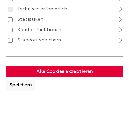
Technisch erforderlich
Statistiken
Komfortfunktionen
Waschbeckenunterschran
Waschtisch mit
k grau matt & Evoke
Waschbecken schwarz -
Standort speichern
Eiche
Madrid - inkl.
Sofort verfügbar
Sofort verfügbar
melaminbeschichtet -
Waschbecken, mit 2
Neapel - mit 1 Tür und 2
Schubkästen
Schubkästen
Verkaufspreis:
-
Verkaufspreis:
-
129,
479,
Alle Cookies akzeptieren
Speichern