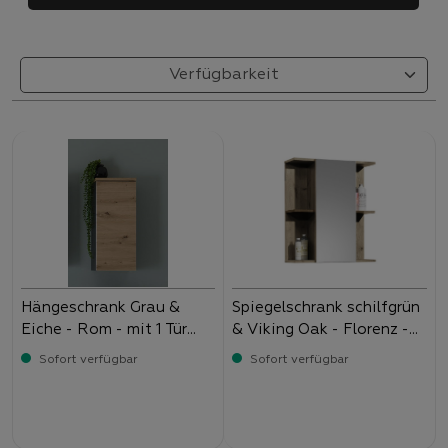
Hängeschrank Grau &
Spiegelschrank schilfgrün
Eiche - Rom - mit 1 Tür
& Viking Oak - Florenz -
und 1 Einlegeböden
mit 3 Türen und 1 offenen
Sofort verfügbar
Sofort verfügbar
Fach
Verkaufspreis:
-
Verkaufspreis:
-
59,
79,