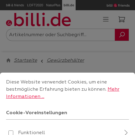
billi & friends
LOFT2020
NaturPlus
billi.de
Zum Hauptinhalt springen
Ware
Startseite
Gewürzbehälter
Cookie-Voreinstellungen
Diese Website verwendet Cookies, um eine bestmögliche
Diese Website verwendet Cookies, um eine
filtern
bestmögliche Erfahrung bieten zu können.
Mehr
Informationen ...
Cookie-Voreinstellungen
Keine Produkte gefunden.
Funktionell