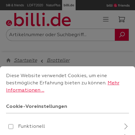
billi & friends
LOFT2020
NaturPlus
billi.de
Zum Hauptinhalt springen
Ware
Startseite
Brotteller
Cookie-Voreinstellungen
Diese Website verwendet Cookies, um eine bestmögliche
Diese Website verwendet Cookies, um eine
bestmögliche Erfahrung bieten zu können.
Mehr
filtern
Informationen ...
Cookie-Voreinstellungen
Funktionell
Keine Produkte gefunden.