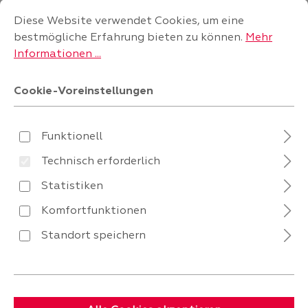
Cookie-Voreinstellungen
Diese Website verwendet Cookies, um eine bestmögliche
Diese Website verwendet Cookies, um eine
bestmögliche Erfahrung bieten zu können.
Mehr
Informationen ...
Cookie-Voreinstellungen
Schöner Wohnen
Schöner Wohnen
Tischläufer Base 40x150
Tischläufer Base 40x150
cm Grau – Baumwolle,
cm Khaki – Baumwolle,
Funktionell
Verfügbar in 1 - 2 Wochen
Verfügbar in 1 - 2 Wochen
waschbar & modernes
waschbar & modernes
Technisch erforderlich
Design
Design
Verkaufspreis:
Verkaufspreis:
95
95
17,
17,
Statistiken
Komfortfunktionen
Standort speichern