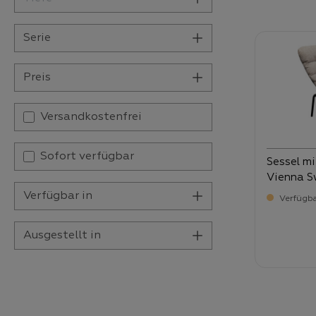
Serie
Preis
Filter hinzufügen: Versandkostenfrei
Versandkostenfrei
Sofort verfügbar
Sessel m
Vienna S
Verfügbar in
Verfügba
Ausgestellt in
Verka
65