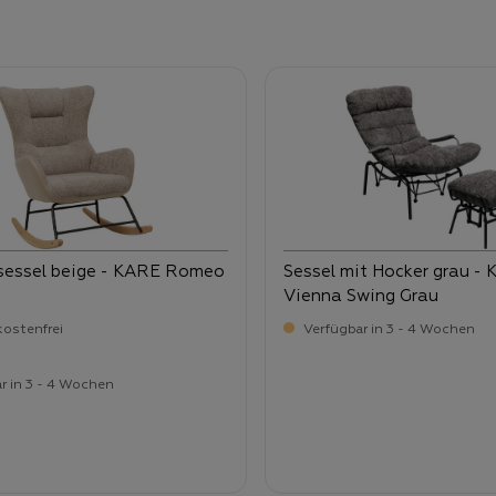
sessel beige - KARE Romeo
Sessel mit Hocker grau -
Vienna Swing Grau
ostenfrei
Verfügbar in 3 - 4 Wochen
r in 3 - 4 Wochen
-
-
ufspreis:
Verkaufspreis:
9,
659,