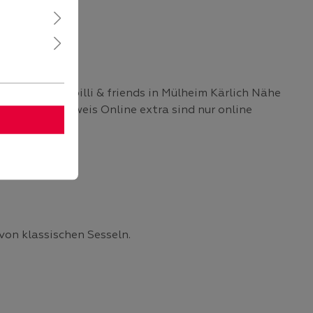
ohnkaufhaus billi & friends in Mülheim Kärlich Nähe
 mit dem Hinweis Online extra sind nur online
on klassischen Sesseln.