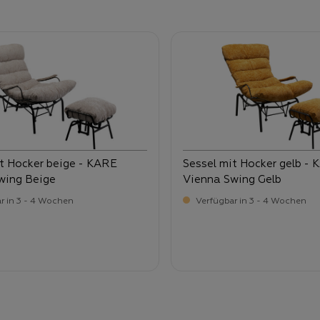
it Hocker beige - KARE
Sessel mit Hocker gelb -
wing Beige
Vienna Swing Gelb
r in 3 - 4 Wochen
Verfügbar in 3 - 4 Wochen
-
-
ufspreis:
Verkaufspreis:
9,
659,