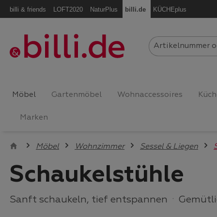
billi & friends
LOFT2020
NaturPlus
billi.de
KÜCHEplus
m Hauptinhalt springen
Zur Suche springen
Zur Hauptnavigation springen
Möbel
Gartenmöbel
Wohnaccessoires
Küch
Marken
Möbel
Wohnzimmer
Sessel & Liegen
Schaukelstühle
Sanft schaukeln, tief entspannen
·
Gemütli