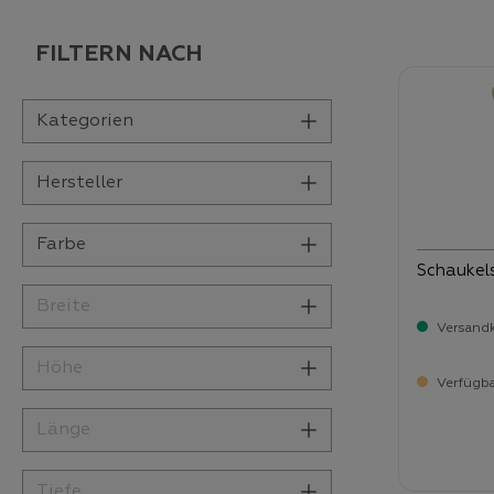
FILTERN NACH
Kategorien
Hersteller
Farbe
Schaukel
Breite
Versandk
Höhe
Verfügba
Länge
Verka
49
Tiefe