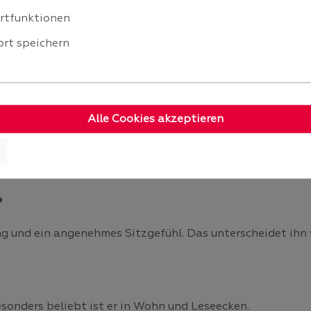
rtfunktionen
rt speichern
p von billi.de kaufen. Viele Modelle kannst du auch im W
hme Bewegung und den Sitzkomfort direkt vor Ort. Artikel
Alle Cookies akzeptieren
en.
?
 und ein angenehmes Sitzgefühl. Das unterscheidet ihn v
Besonders beliebt ist er in Wohn und Leseecken.