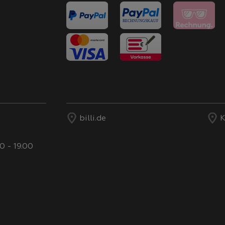
billi.de
K
0 - 19.00