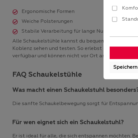
Komfo
Ergonomische Formen
Stando
Weiche Polsterungen
Stabile Verarbeitung für lange Nutzung
Alle Schaukelstühle kannst du bequem im Online Sho
Koblenz sehen und testen. So erlebst du die angene
verfügbar und können nicht vor Ort angesehen werd
Speichern
FAQ Schaukelstühle
Was macht einen Schaukelstuhl besonders
Die sanfte Schaukelbewegung sorgt für Entspannung
Für wen eignet sich ein Schaukelstuhl?
Er ist ideal für alle, die sich entspannen möchten. 