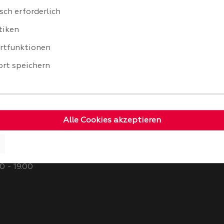
sch erforderlich
tiken
rtfunktionen
rt speichern
Alle Cookies akzeptieren
billi.de
K
0 - 19.00