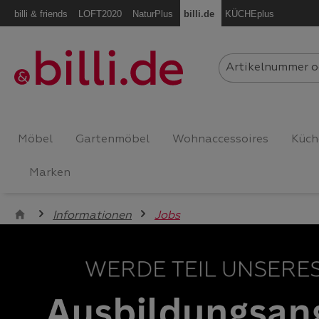
billi & friends
LOFT2020
NaturPlus
billi.de
KÜCHEplus
m Hauptinhalt springen
Zur Suche springen
Zur Hauptnavigation springen
Möbel
Gartenmöbel
Wohnaccessoires
Küch
Marken
Informationen
Jobs