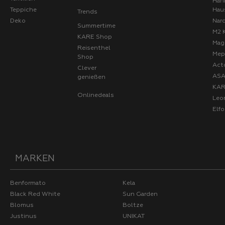
Hah
Teppiche
Hau
Trends
Deko
Nard
Summertime
M2 
KARE Shop
Mag
Reisenthel
Mep
Shop
Act
Clever
AS
genießen
KA
Onlinedeals
Leo
Elf
MARKEN
Benformato
Kela
Black Red White
Sun Garden
Blomus
Boltze
Justinus
UNIKAT