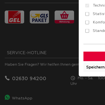
Techni
Statis
Komfo
Stando
SERVICE-HOTLINE
Haben Sie Fragen? Wir helfen Ihnen gerne.
Speichern
Mo. - Sa. 10.0
02630 94200
Uhr
WhatsApp