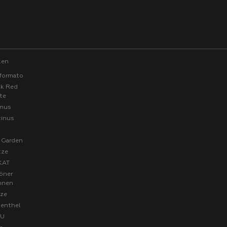
ken
formato
ck Red
te
mus
tinus
a
 Garden
tze
KAT
öner
hnen
ze
senthel
FU