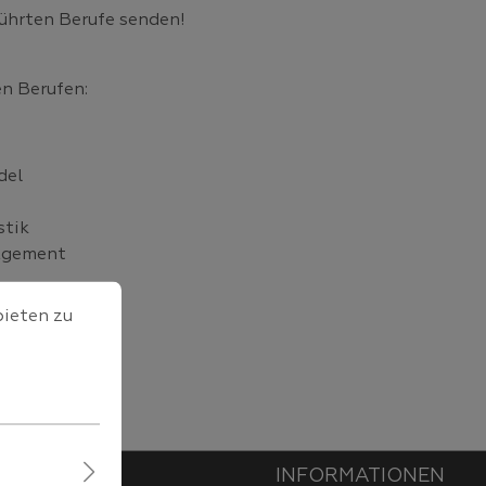
ührten Berufe senden!
en Berufen:
del
stik
nagement
ten zu können.
Mehr Informationen ...
bieten zu
 Unternehmen!
INFORMATIONEN