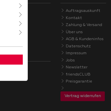
Auftragsauskunft
Kontakt
Zahlung & Versand
Über uns
AGB & Kundeninfos
Datenschutz
Impressum
Jobs
Newsletter
ÜCHEplus
friendsCLUB
Preisgarantie