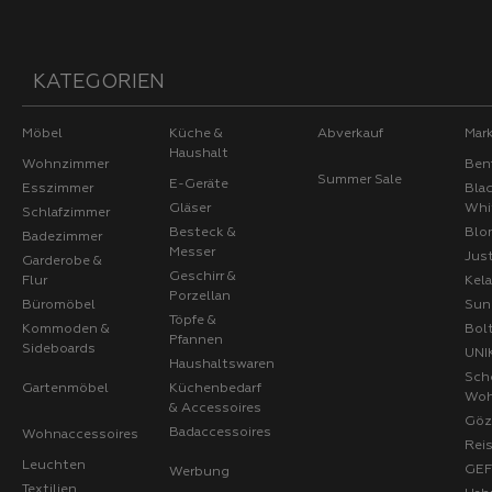
KATEGORIEN
Möbel
Küche &
Abverkauf
Mar
Haushalt
Wohnzimmer
Ben
Summer Sale
E-Geräte
Esszimmer
Bla
Gläser
Whi
Schlafzimmer
Besteck &
Blo
Badezimmer
Messer
Jus
Garderobe &
Geschirr &
Flur
Kel
Porzellan
Büromöbel
Sun
Töpfe &
Kommoden &
Bol
Pfannen
Sideboards
UNI
Haushaltswaren
Sch
Gartenmöbel
Küchenbedarf
Wo
& Accessoires
Göz
Badaccessoires
Wohnaccessoires
Rei
Leuchten
GE
Werbung
Textilien