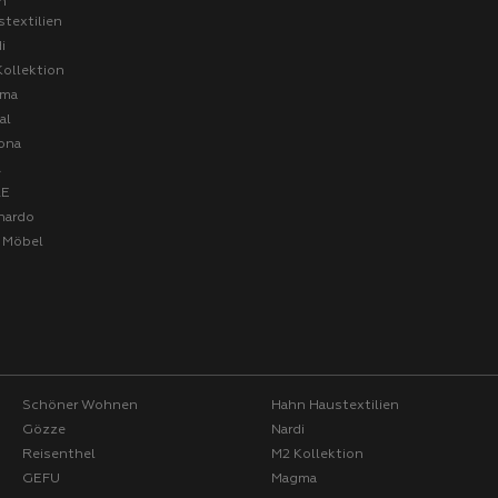
n
stextilien
i
Kollektion
ma
al
ona
A
RE
nardo
o Möbel
Schöner Wohnen
Hahn Haustextilien
Gözze
Nardi
Reisenthel
M2 Kollektion
GEFU
Magma