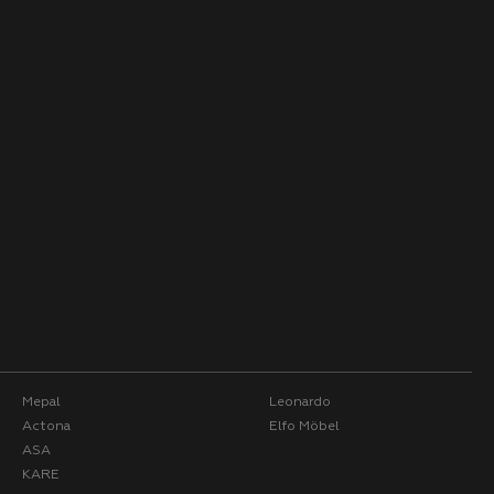
Mepal
Leonardo
Actona
Elfo Möbel
ASA
KARE