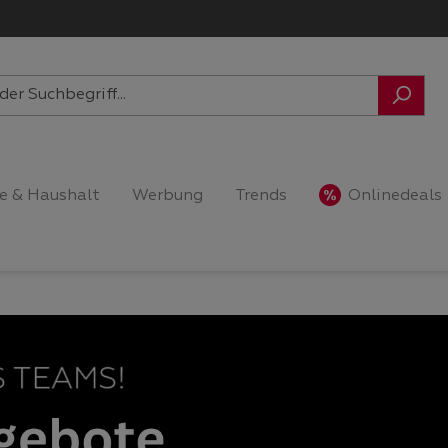
e & Haushalt
Werbung
Trends
Onlinedeals