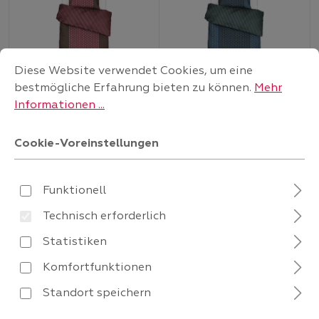
Cookie-Voreinstellungen
Diese Website verwendet Cookies, um eine bestmögliche
Diese Website verwendet Cookies, um eine
bestmögliche Erfahrung bieten zu können.
Mehr
Essenza Cherry red Tesse
Essenza Reef green Tesse
Informationen ...
Duvet Cover 135x200
Duvet Cover 135x200
Sofort verfügbar
Sofort verfügbar
Cookie-Voreinstellungen
Verkaufspreis:
-
Verkaufspreis:
-
-
59,
-
59,
Regulärer Preis:
Regulärer Preis:
89,
89,
Funktionell
Technisch erforderlich
Statistiken
Komfortfunktionen
Standort speichern