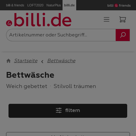
billi & friends
LOFT2020
NaturPlus
billi.de
Zum Hauptinhalt springen
Ware
Startseite
Bettwäsche
Bettwäsche
Weich gebettet
·
Stilvoll träumen
filtern