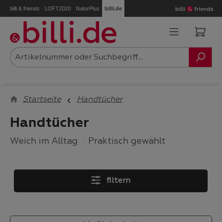
billi & friends
LOFT2020
NaturPlus
billi.de
Zum Hauptinhalt springen
Ware
Startseite
Handtücher
Handtücher
Weich im Alltag
·
Praktisch gewählt
filtern