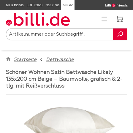
billi & friends
LOFT2020
NaturPlus
billi.de
Zum Hauptinhalt springen
Ware
Startseite
Bettwäsche
Schöner Wohnen Satin Bettwäsche Likely
135x200 cm Beige – Baumwolle, grafisch & 2-
tlg. mit Reißverschluss
Bildergalerie überspringen