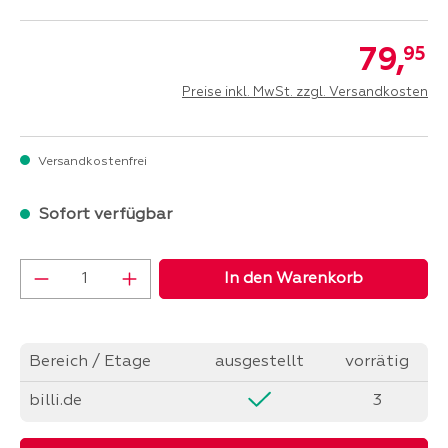
79,
95
Preise inkl. MwSt. zzgl. Versandkosten
Versandkostenfrei
Sofort verfügbar
Produkt Anzahl: Gib den gewünschten Wer
In den Warenkorb
Bereich / Etage
ausgestellt
vorrätig
billi.de
3