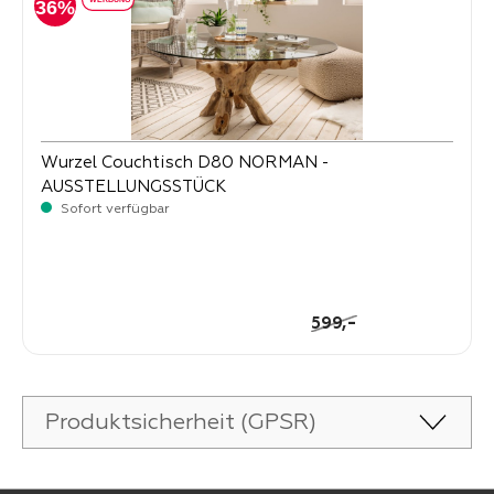
36%
Wurzel Couchtisch D80 NORMAN -
AUSSTELLUNGSSTÜCK
Sofort verfügbar
-
Verkaufspreis:
379,
Regulärer Preis:
-
599,
Produktsicherheit (GPSR)