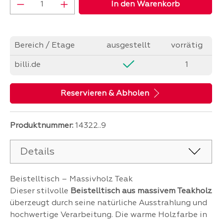
Produkt Anzahl: Gib den gewünschten Wer
In den Warenkorb
Bereich / Etage
ausgestellt
vorrätig
billi.de
1
Reservieren & Abholen
Produktnummer:
14322..9
Details
Beistelltisch – Massivholz Teak
Dieser stilvolle
Beistelltisch aus massivem Teakholz
überzeugt durch seine natürliche Ausstrahlung und
hochwertige Verarbeitung. Die warme Holzfarbe in