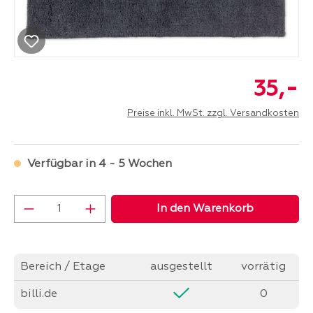
-
35,
Preise inkl. MwSt. zzgl. Versandkosten
Verfügbar in 4 - 5 Wochen
Produkt Anzahl: Gib den gewünschten Wer
In den Warenkorb
Bereich / Etage
ausgestellt
vorrätig
billi.de
0