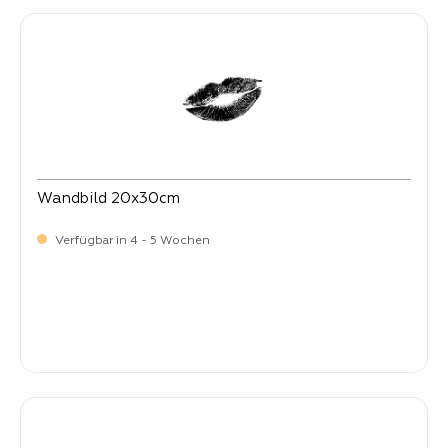
Wandbild 20x30cm
Verfügbar in 4 - 5 Wochen
Verkaufspreis:
12,
90