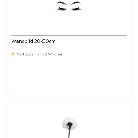
Wandbild 20x30cm
Verfügbar in 1 - 2 Wochen
Verkaufspreis:
12,
90