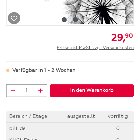
29,
90
Preise inkl. MwSt. zzgl. Versandkosten
Verfügbar in 1 - 2 Wochen
Produkt Anzahl: Gib den gewünschten Wer
In den Warenkorb
Bereich / Etage
ausgestellt
vorrätig
billi.de
0