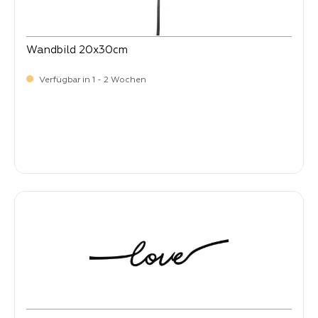
Wandbild 20x30cm
Verfügbar in 1 - 2 Wochen
Verkaufspreis:
12,
90