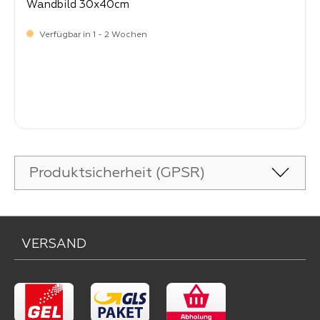
Wandbild 30x40cm
Verfügbar in 1 - 2 Wochen
Verkaufspreis:
14,
90
Produktsicherheit (GPSR)
VERSAND