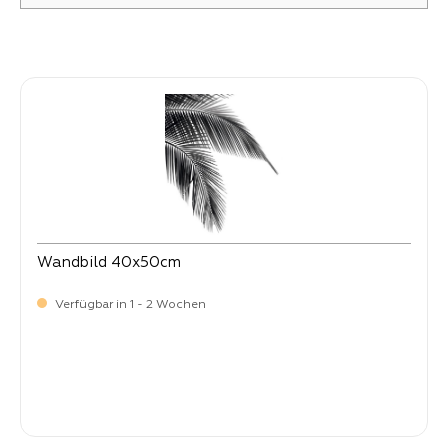
Produktgalerie überspringen
Wandbild 40x50cm
Verfügbar in 1 - 2 Wochen
Verkaufspreis:
17,
90