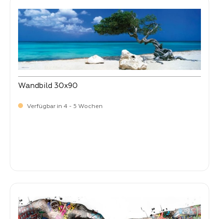
Wandbild 30x90
Verfügbar in 4 - 5 Wochen
Verkaufspreis:
22,
90