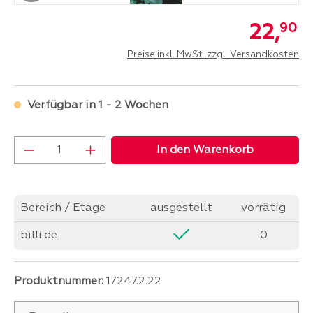
22,
90
Preise inkl. MwSt. zzgl. Versandkosten
Verfügbar in 1 - 2 Wochen
Produkt Anzahl: Gib den gewünschten Wer
In den Warenkorb
Bereich / Etage
ausgestellt
vorrätig
billi.de
0
Produktnummer:
17247.2.22