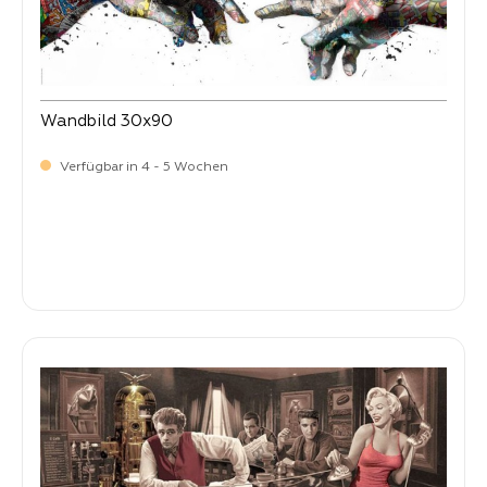
Wandbild 30x90
Verfügbar in 4 - 5 Wochen
Verkaufspreis:
22,
90