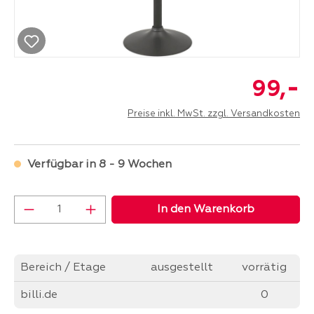
-
99,
Preise inkl. MwSt. zzgl. Versandkosten
Verfügbar in 8 - 9 Wochen
Produkt Anzahl: Gib den gewünschten Wer
In den Warenkorb
Bereich / Etage
ausgestellt
vorrätig
billi.de
0