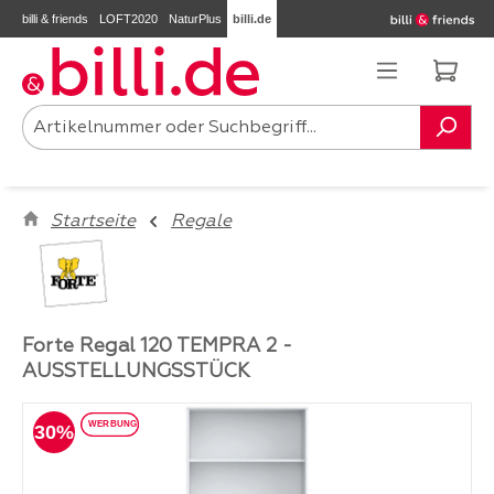
billi & friends
LOFT2020
NaturPlus
billi.de
Zum Hauptinhalt springen
Ware
Startseite
Regale
Forte Regal 120 TEMPRA 2 -
AUSSTELLUNGSSTÜCK
Bildergalerie überspringen
30%