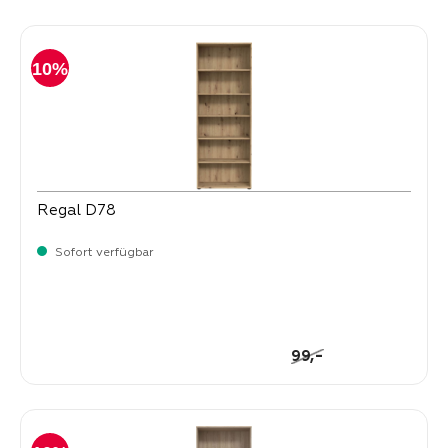
Produktgalerie überspringen
10%
Regal D78
Sofort verfügbar
-
Verkaufspreis:
89,
Regulärer Preis:
-
99,