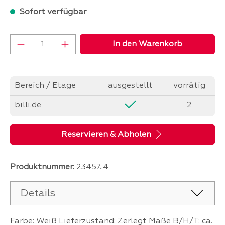
Sofort verfügbar
Produkt Anzahl: Gib den gewünschten Wer
In den Warenkorb
Bereich / Etage
ausgestellt
vorrätig
billi.de
2
Reservieren & Abholen
Produktnummer:
23457..4
Details
Farbe: Weiß Lieferzustand: Zerlegt Maße B/H/T: ca.