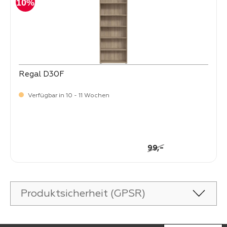
10%
Regal D30F
Verfügbar in 10 - 11 Wochen
-
Verkaufspreis:
89,
Regulärer Preis:
-
99,
Produktsicherheit (GPSR)