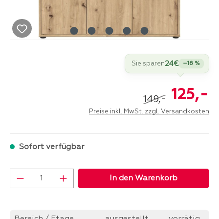
24€
Sie sparen
–16 %
-
125,
-
149,
Preise inkl. MwSt. zzgl. Versandkosten
Sofort verfügbar
Produkt Anzahl: Gib den gewünschten Wer
In den Warenkorb