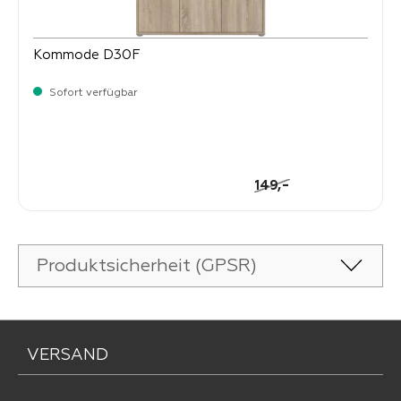
Kommode D30F
Sofort verfügbar
-
Verkaufspreis:
125,
Regulärer Preis:
-
149,
Produktsicherheit (GPSR)
VERSAND