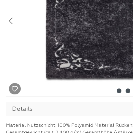
Details
Material Nutzschicht: 100% Polyamid Material Rücken:
Gesamtgewicht (ca.): 2.400 g/m² Gesamthöhe /-stärke