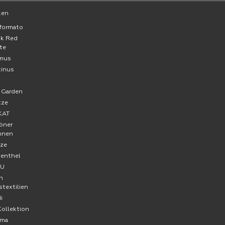
ken
formato
ck Red
te
mus
tinus
a
 Garden
tze
KAT
öner
hnen
ze
senthel
FU
n
stextilien
i
Kollektion
ma