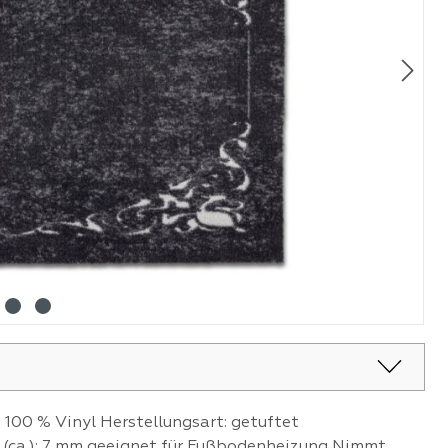
 100 % Vinyl Herstellungsart: getuftet
 (ca.): 7 mm geeignet für Fußbodenheizung Nimmt