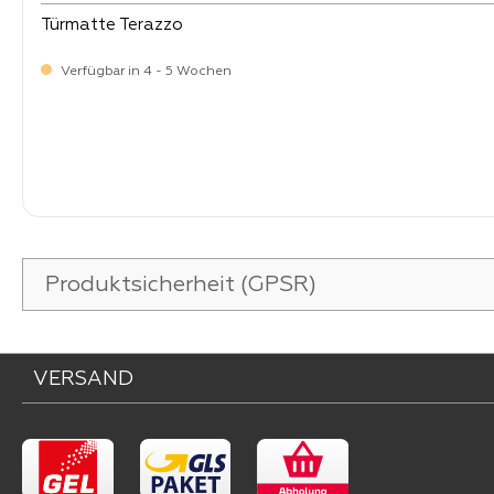
Türmatte Terazzo
Verfügbar in 4 - 5 Wochen
Verkaufspreis:
41,
90
Produktsicherheit (GPSR)
VERSAND