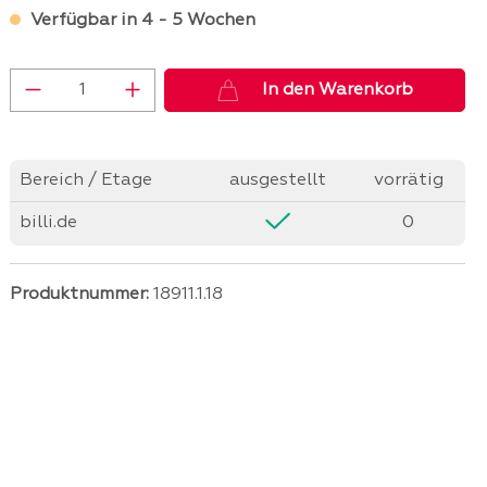
Verfügbar in 4 - 5 Wochen
Produkt Anzahl: Gib den gewünschten 
In den Warenkorb
Bereich / Etage
ausgestellt
vorrätig
billi.de
0
Produktnummer:
18911.1.18