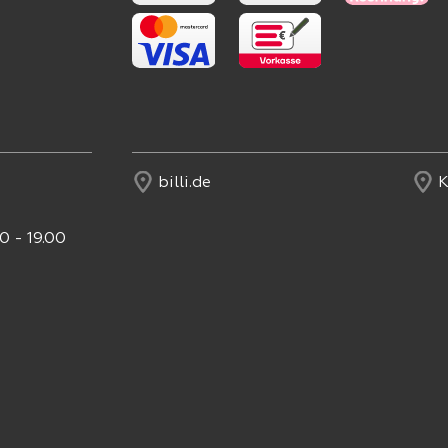
billi.de
K
0 - 19.00