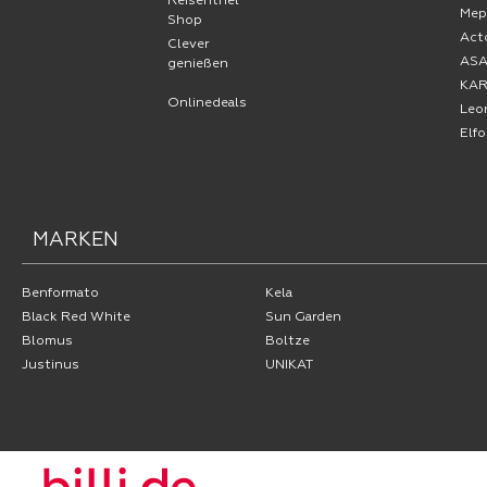
Reisenthel
Mep
Shop
Act
Clever
AS
genießen
KA
Onlinedeals
Leo
Elf
MARKEN
Benformato
Kela
Black Red White
Sun Garden
Blomus
Boltze
Justinus
UNIKAT