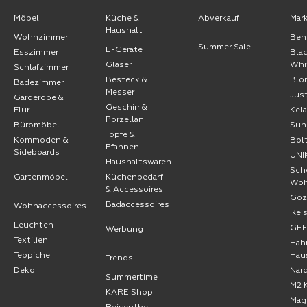
Möbel
Küche &
Abverkauf
Mar
Haushalt
Wohnzimmer
Ben
Summer Sale
E-Geräte
Esszimmer
Bla
Gläser
Whi
Schlafzimmer
Besteck &
Blo
Badezimmer
Messer
Jus
Garderobe &
Geschirr &
Flur
Kel
Porzellan
Büromöbel
Sun
Töpfe &
Kommoden &
Bol
Pfannen
Sideboards
UNI
Haushaltswaren
Sch
Gartenmöbel
Küchenbedarf
Wo
& Accessoires
Göz
Badaccessoires
Wohnaccessoires
Rei
Leuchten
GE
Werbung
Textilien
Hah
Teppiche
Hau
Trends
Deko
Nard
Summertime
M2 
KARE Shop
Mag