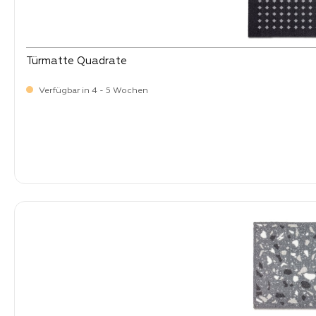
Türmatte Quadrate
Verfügbar in 4 - 5 Wochen
Verkaufspreis:
41,
90