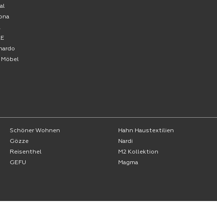
al
ona
A
RE
nardo
o Möbel
Schöner Wohnen
Hahn Haustextilien
Gözze
Nardi
Reisenthel
M2 Kollektion
GEFU
Magma