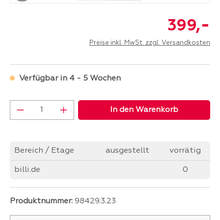
-
399,
Preise inkl. MwSt. zzgl. Versandkosten
Verfügbar in 4 - 5 Wochen
Produkt Anzahl: Gib den gewünschten Wer
In den Warenkorb
Bereich / Etage
ausgestellt
vorrätig
billi.de
0
Produktnummer:
98429.3.23