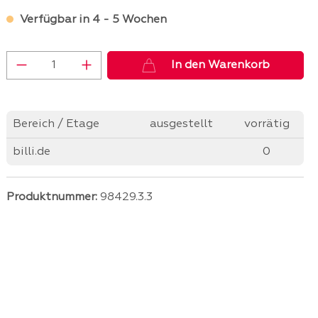
Verfügbar in 4 - 5 Wochen
Produkt Anzahl: Gib den gewünschten 
In den Warenkorb
Bereich / Etage
ausgestellt
vorrätig
billi.de
0
Produktnummer:
98429.3.3