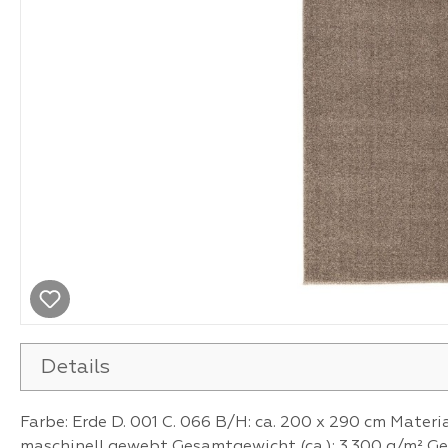
Details
Farbe: Erde D. 001 C. 066 B/H: ca. 200 x 290 cm Materi
maschinell gewebt Gesamtgewicht (ca.): 3.300 g/m² Ge