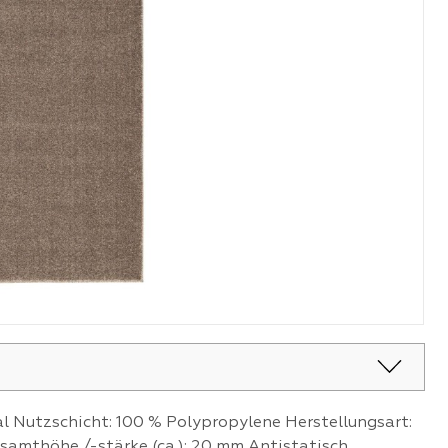
al Nutzschicht: 100 % Polypropylene Herstellungsart:
samthöhe /-stärke (ca.): 20 mm Antistatisch