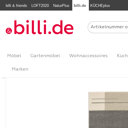
billi & friends
LOFT2020
NaturPlus
billi.de
KÜCHEplus
m Hauptinhalt springen
Zur Suche springen
Zur Hauptnavigation springen
Möbel
Gartenmöbel
Wohnaccessoires
Küch
Marken
Bildergalerie überspringen