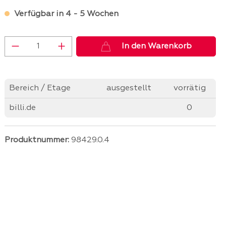
Verfügbar in 4 - 5 Wochen
Produkt Anzahl: Gib den gewünschten 
In den Warenkorb
Bereich / Etage
ausgestellt
vorrätig
billi.de
0
Produktnummer:
98429.0.4