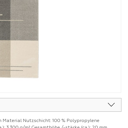
cm Material Nutzschicht: 100 % Polypropylene
.): 3.300 g/m² Gesamthöhe /-stärke (ca.): 20 mm