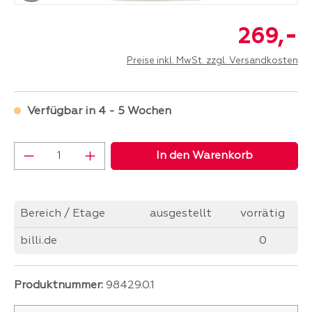
-
269,
Preise inkl. MwSt. zzgl. Versandkosten
Verfügbar in 4 - 5 Wochen
Produkt Anzahl: Gib den gewünschten Wer
In den Warenkorb
Bereich / Etage
ausgestellt
vorrätig
billi.de
0
Produktnummer:
98429.0.1