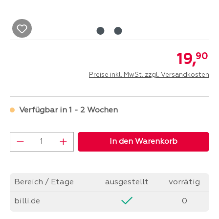
19,
90
Preise inkl. MwSt. zzgl. Versandkosten
Verfügbar in 1 - 2 Wochen
Produkt Anzahl: Gib den gewünschten Wer
In den Warenkorb
Bereich / Etage
ausgestellt
vorrätig
billi.de
0