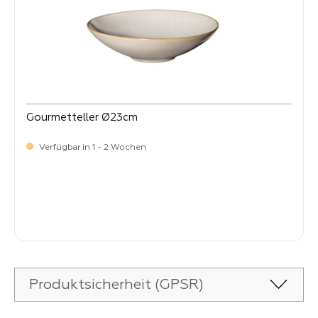
Gourmetteller Ø23cm
Verfügbar in 1 - 2 Wochen
Verkaufspreis:
19,
90
Produktsicherheit (GPSR)