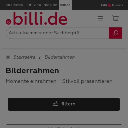
billi & friends
LOFT2020
NaturPlus
billi.de
Zum Hauptinhalt springen
Ware
Startseite
Bilderrahmen
Bilderrahmen
Momente einrahmen
·
Stilvoll präsentieren
filtern