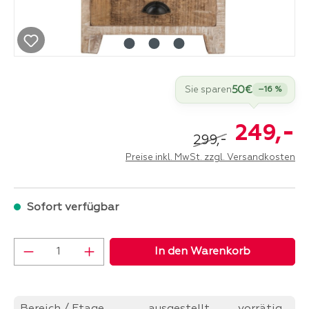
50€
Sie sparen
–16 %
-
249,
-
299,
Preise inkl. MwSt. zzgl. Versandkosten
Sofort verfügbar
Produkt Anzahl: Gib den gewünschten Wer
In den Warenkorb