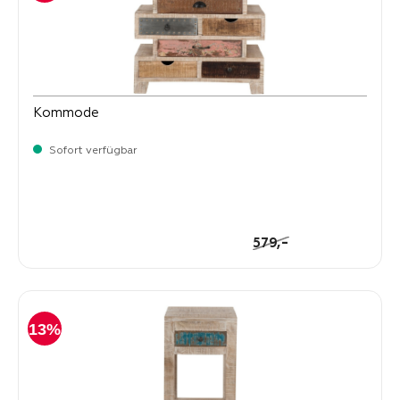
Kommode
Sofort verfügbar
-
Verkaufspreis:
499,
Regulärer Preis:
-
579,
13%