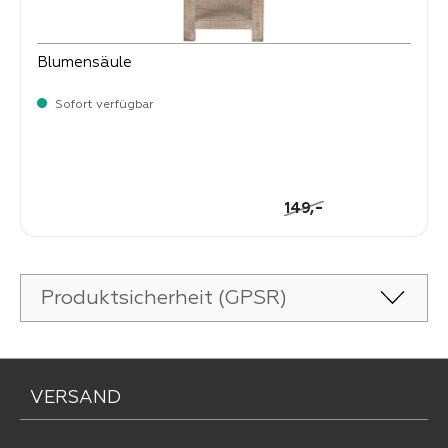
Blumensäule
Sofort verfügbar
-
Verkaufspreis:
129,
Regulärer Preis:
-
149,
Produktsicherheit (GPSR)
VERSAND