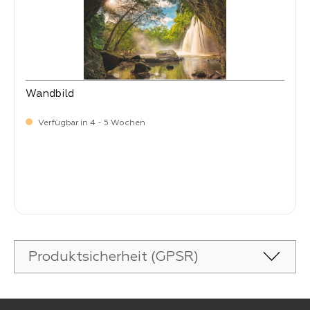
Wandbild
Verfügbar in 4 - 5 Wochen
Verkaufspreis:
69,
90
Produktsicherheit (GPSR)