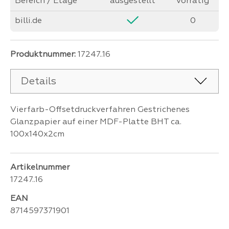
Bereich / Etage
ausgestellt
vorrätig
billi.de
0
Produktnummer:
17247..16
Details
Vierfarb-Offsetdruckverfahren Gestrichenes
Glanzpapier auf einer MDF-Platte BHT ca.
100x140x2cm
Artikelnummer
17247..16
EAN
8714597371901