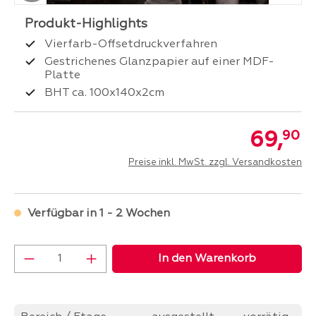
Vierfarb-Offsetdruckverfahren
Gestrichenes Glanzpapier auf einer MDF-
Platte
BHT ca. 100x140x2cm
69,
90
Preise inkl. MwSt. zzgl. Versandkosten
Verfügbar in 1 - 2 Wochen
Produkt Anzahl: Gib den gewünschten Wer
In den Warenkorb