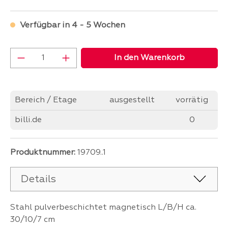
Verfügbar in 4 - 5 Wochen
Produkt Anzahl: Gib den gewünschten Wer
In den Warenkorb
Bereich / Etage
ausgestellt
vorrätig
billi.de
0
Produktnummer:
19709..1
Details
Stahl pulverbeschichtet magnetisch L/B/H ca.
30/10/7 cm