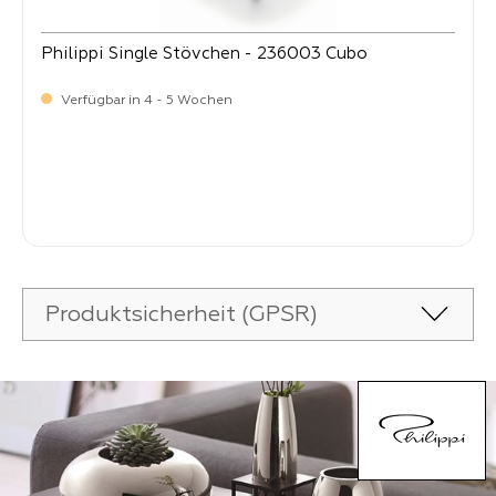
Philippi Single Stövchen - 236003 Cubo
Verfügbar in 4 - 5 Wochen
Verkaufspreis:
22,
90
Produktsicherheit (GPSR)