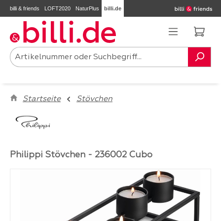
billi & friends
LOFT2020
NaturPlus
billi.de
Zum Hauptinhalt springen
Ware
Startseite
Stövchen
Philippi Stövchen - 236002 Cubo
Bildergalerie überspringen