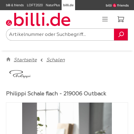
billi & friends
LOFT2020
NaturPlus
billi.de
Zum Hauptinhalt springen
Ware
Startseite
Schalen
Philippi Schale flach - 219006 Outback
Bildergalerie überspringen