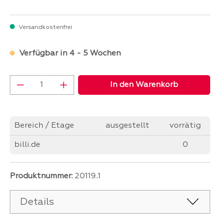
Versandkostenfrei
Verfügbar in 4 - 5 Wochen
Produkt Anzahl: Gib den gewünschten Wer
In den Warenkorb
Bereich / Etage
ausgestellt
vorrätig
billi.de
0
Produktnummer:
20119..1
Details