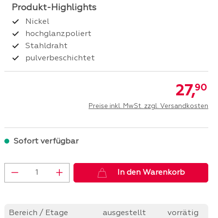
Nickel
hochglanzpoliert
Stahldraht
pulverbeschichtet
27,
90
Preise inkl. MwSt. zzgl. Versandkosten
Sofort verfügbar
Produkt Anzahl: Gib den gewünschten 
In den Warenkorb
Bereich / Etage
ausgestellt
vorrätig