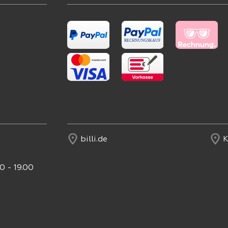
billi.de
K
0 - 19.00