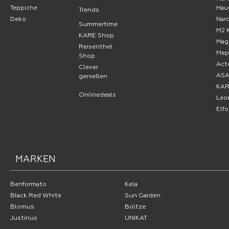
Teppiche
Hau
Trends
Deko
Nard
Summertime
M2 
KARE Shop
Mag
Reisenthel
Mep
Shop
Act
Clever
AS
genießen
KA
Onlinedeals
Leo
Elf
MARKEN
Benformato
Kela
Black Red White
Sun Garden
Blomus
Boltze
Justinus
UNIKAT