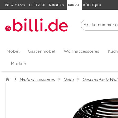
billi & friends
LOFT2020
NaturPlus
billi.de
KÜCHEplus
m Hauptinhalt springen
Zur Suche springen
Zur Hauptnavigation springen
Möbel
Gartenmöbel
Wohnaccessoires
Küch
Marken
Wohnaccessoires
Deko
Geschenke & Woh
Bildergalerie überspringen