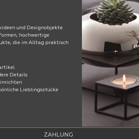
nkideen und Designobjekte
 Formen, hochwertige
ukte, die im Alltag praktisch
rtikel
ere Details
inrichten
önliche Lieblingsstücke
ZAHLUNG