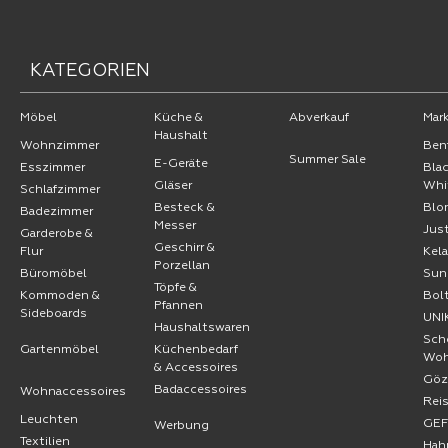
KATEGORIEN
Möbel
Küche &
Abverkauf
Mar
Haushalt
Wohnzimmer
Ben
Summer Sale
E-Geräte
Esszimmer
Bla
Gläser
Whi
Schlafzimmer
Besteck &
Blo
Badezimmer
Messer
Jus
Garderobe &
Geschirr &
Flur
Kel
Porzellan
Büromöbel
Sun
Töpfe &
Kommoden &
Bol
Pfannen
Sideboards
UNI
Haushaltswaren
Sch
Gartenmöbel
Küchenbedarf
Wo
& Accessoires
Göz
Badaccessoires
Wohnaccessoires
Rei
Leuchten
GE
Werbung
Textilien
Hah