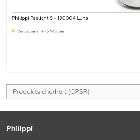
Philippi Teelicht S - 190004 Luna
Verfügbar in 4 - 5 Wochen
Verkaufspreis:
19,
90
Produktsicherheit (GPSR)
Philippi