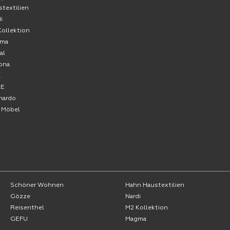
stextilien
i
Kollektion
ma
al
ona
A
RE
nardo
o Möbel
Schöner Wohnen
Hahn Haustextilien
Gözze
Nardi
Reisenthel
M2 Kollektion
GEFU
Magma