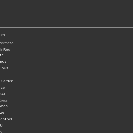
ken
formato
ck Red
te
mus
tinus
a
 Garden
tze
KAT
öner
hnen
ze
senthel
FU
n