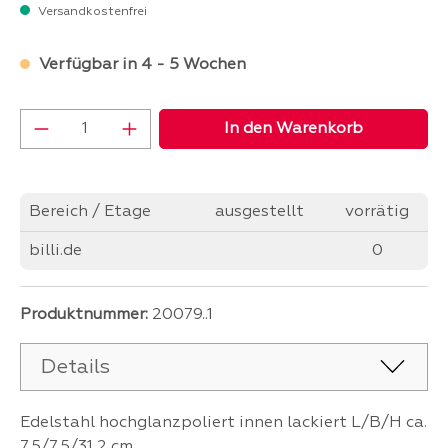
Versandkostenfrei
Verfügbar in 4 - 5 Wochen
Produkt Anzahl: Gib den gewünschten Wer
In den Warenkorb
Bereich / Etage
ausgestellt
vorrätig
billi.de
0
Produktnummer:
20079..1
Details
Edelstahl hochglanzpoliert innen lackiert L/B/H ca.
7,5/7,5/31,2 cm