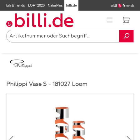
billi & friends
LOFT2020
NaturPlus
billi.de
Zum Hauptinhalt springen
Ware
Philippi Vase S - 181027 Loom
Bildergalerie überspringen