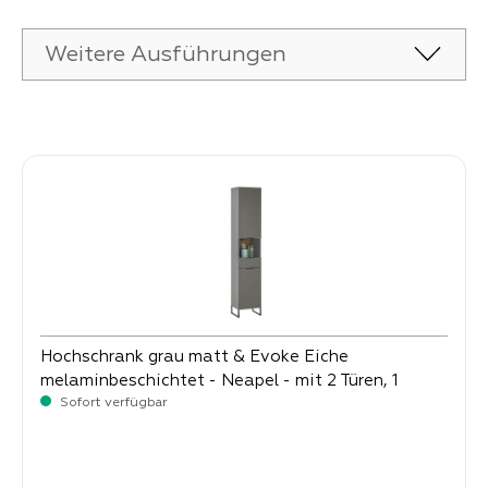
Weitere Ausführungen
Produktgalerie überspringen
Hochschrank grau matt & Evoke Eiche
melaminbeschichtet - Neapel - mit 2 Türen, 1
Schubkasten und 1 offenen Fach
Sofort verfügbar