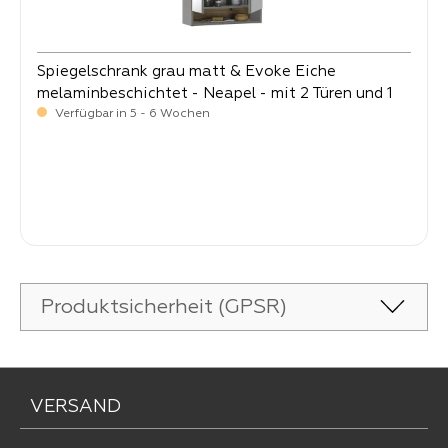
Spiegelschrank grau matt & Evoke Eiche
melaminbeschichtet - Neapel - mit 2 Türen und 1
offenen Fach
Verfügbar in 5 - 6 Wochen
-
Verkaufspreis:
149,
Produktsicherheit (GPSR)
VERSAND