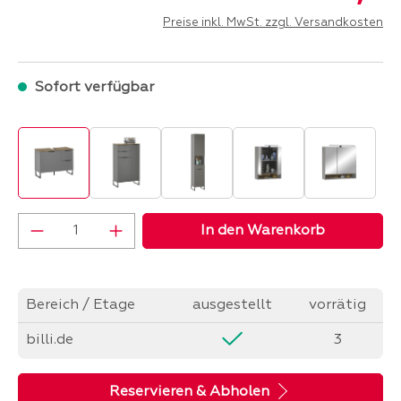
Preise inkl. MwSt. zzgl. Versandkosten
Sofort verfügbar
Produkt Anzahl: Gib den gewünschten Wer
In den Warenkorb
Bereich / Etage
ausgestellt
vorrätig
billi.de
3
Reservieren & Abholen