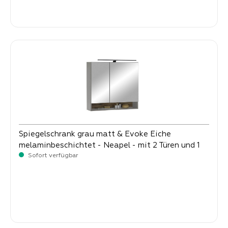
-
Verkaufspreis:
149,
Spiegelschrank grau matt & Evoke Eiche
melaminbeschichtet - Neapel - mit 2 Türen und 1
offenen Fach
Sofort verfügbar
-
Verkaufspreis:
159,