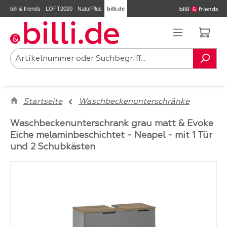
billi & friends
LOFT2020
NaturPlus
billi.de
Zum Hauptinhalt springen
Ware
Startseite
Waschbeckenunterschränke
Waschbeckenunterschrank grau matt & Evoke
Eiche melaminbeschichtet - Neapel - mit 1 Tür
und 2 Schubkästen
Bildergalerie überspringen