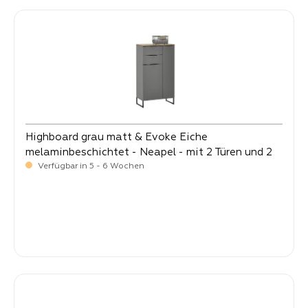
Highboard grau matt & Evoke Eiche
melaminbeschichtet - Neapel - mit 2 Türen und 2
Schubkästen
Verfügbar in 5 - 6 Wochen
-
Verkaufspreis:
149,