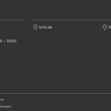
billi.de
K
0 - 19.00
ken
formato