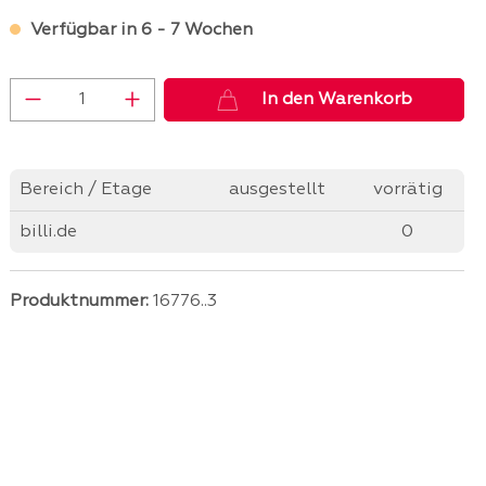
Verfügbar in 6 - 7 Wochen
Produkt Anzahl: Gib den gewünschten 
In den Warenkorb
Bereich / Etage
ausgestellt
vorrätig
billi.de
0
Produktnummer:
16776..3