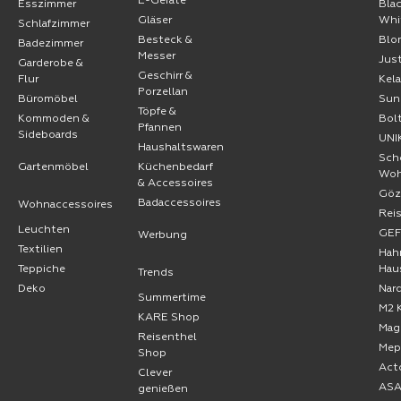
E-Geräte
Esszimmer
Bla
Gläser
Whi
Schlafzimmer
Besteck &
Blo
Badezimmer
Messer
Jus
Garderobe &
Geschirr &
Flur
Kel
Porzellan
Büromöbel
Sun
Töpfe &
Kommoden &
Bol
Pfannen
Sideboards
UNI
Haushaltswaren
Sch
Gartenmöbel
Küchenbedarf
Wo
& Accessoires
Göz
Badaccessoires
Wohnaccessoires
Rei
Leuchten
GE
Werbung
Textilien
Hah
Teppiche
Hau
Trends
Deko
Nard
Summertime
M2 
KARE Shop
Mag
Reisenthel
Mep
Shop
Act
Clever
AS
genießen