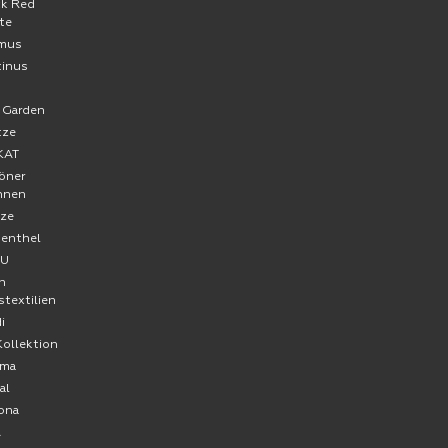
ck Red
te
mus
tinus
a
 Garden
tze
KAT
öner
hnen
ze
senthel
FU
n
stextilien
i
Kollektion
ma
al
ona
A