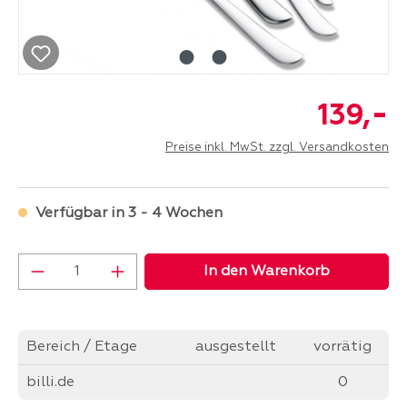
-
139,
Preise inkl. MwSt. zzgl. Versandkosten
Verfügbar in 3 - 4 Wochen
Produkt Anzahl: Gib den gewünschten Wer
In den Warenkorb
Bereich / Etage
ausgestellt
vorrätig
billi.de
0