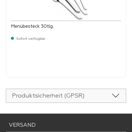
Menübesteck 30tlg.
Sofort verfügbar
Verkaufspreis:
54,
90
Produktsicherheit (GPSR)
VERSAND