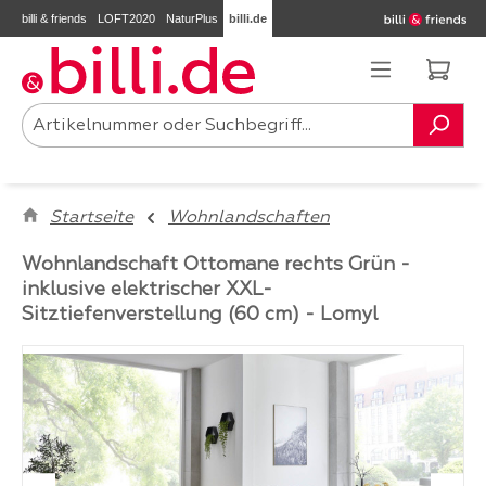
billi & friends
LOFT2020
NaturPlus
billi.de
Zum Hauptinhalt springen
Ware
Startseite
Wohnlandschaften
Wohnlandschaft Ottomane rechts Grün -
inklusive elektrischer XXL-
Sitztiefenverstellung (60 cm) - Lomyl
Bildergalerie überspringen