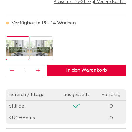
Preise inkl. MwSt. zzgl. Versandkosten
Verfügbar in 13 - 14 Wochen
Produkt Anzahl: Gib den gewünschten Wer
In den Warenkorb
Bereich / Etage
ausgestellt
vorrätig
billi.de
0
KÜCHEplus
0