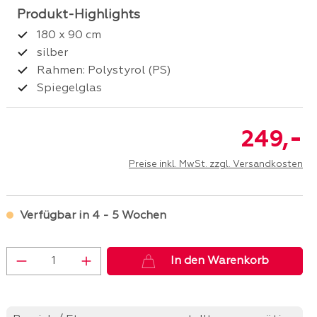
180 x 90 cm
silber
Rahmen: Polystyrol (PS)
Spiegelglas
-
249,
Preise inkl. MwSt. zzgl. Versandkosten
Verfügbar in 4 - 5 Wochen
Produkt Anzahl: Gib den gewünschten 
In den Warenkorb