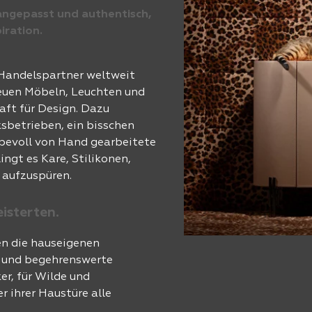
angepasst und authentisch,
piration.
 Handelspartner weltweit
neuen Möbeln, Leuchten und
aft für Design. Dazu
sbetrieben, ein bisschen
ebevoll von Hand gearbeitete
ngt es Kare, Stilikonen,
 aufzuspüren.
eisterten.
en die hauseigenen
e und begehrenswerte
r, für Wilde und
r ihrer Haustüre alle