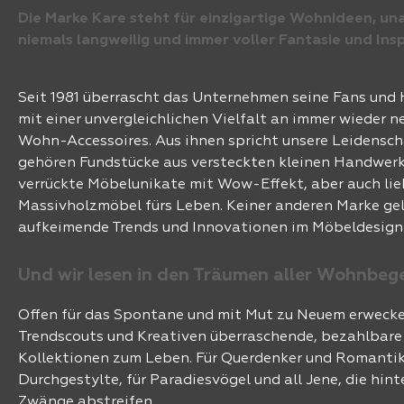
Die Marke Kare steht für einzigartige Wohnideen, un
niemals langweilig und immer voller Fantasie und Ins
Seit 1981 überrascht das Unternehmen seine Fans und
mit einer unvergleichlichen Vielfalt an immer wieder 
Wohn-Accessoires. Aus ihnen spricht unsere Leidensch
gehören Fundstücke aus versteckten kleinen Handwerk
verrückte Möbelunikate mit Wow-Effekt, aber auch li
Massivholzmöbel fürs Leben. Keiner anderen Marke geli
aufkeimende Trends und Innovationen im Möbeldesign
Und wir lesen in den Träumen aller Wohnbeg
Offen für das Spontane und mit Mut zu Neuem erweck
Trendscouts und Kreativen überraschende, bezahlbar
Kollektionen zum Leben. Für Querdenker und Romantike
Durchgestylte, für Paradiesvögel und all Jene, die hinte
Zwänge abstreifen.