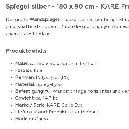
Spiegel silber - 180 x 90 cm - KARE F
Der große
Wandspiegel
in dezentem Silber bringt klar
zurückhaltend-modern. Durch die großzügigen Abmes
zusätzliche Effekte.
Produktdetails
Maße:
ca. 180 x 90 x 3,5 cm (H x B x T)
Farbe:
silber
Rahmen:
Polystyrol (PS)
Material:
Spiegelglas
Befestigung:
für Wandmontage horizontal und ver
Gewicht:
ca. 14,7 kg
Marke / Serie:
KARE, Serie Eve
Lieferzustand:
Produkt ist aufgebaut
Made in:
China