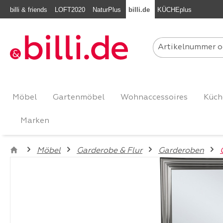
billi & friends
LOFT2020
NaturPlus
billi.de
KÜCHEplus
m Hauptinhalt springen
Zur Suche springen
Zur Hauptnavigation springen
Möbel
Gartenmöbel
Wohnaccessoires
Küch
Marken
Möbel
Garderobe & Flur
Garderoben
Bildergalerie überspringen