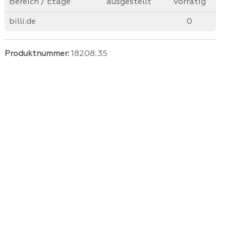
Bereich / Etage
ausgestellt
vorrätig
billi.de
0
Produktnummer:
18208..35