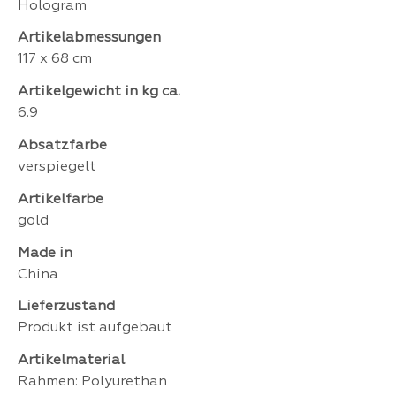
Hologram
Artikelabmessungen
117 x 68 cm
Artikelgewicht in kg ca.
6.9
Absatzfarbe
verspiegelt
Artikelfarbe
gold
Made in
China
Lieferzustand
Produkt ist aufgebaut
Artikelmaterial
Rahmen: Polyurethan