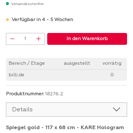
Versandkostenfrei
Verfügbar in 4 - 5 Wochen
Produkt Anzahl: Gib den gewünschten Wer
In den Warenkorb
Bereich / Etage
ausgestellt
vorrätig
billi.de
0
Produktnummer:
18276..2
Details
Spiegel gold - 117 x 68 cm - KARE Hologram