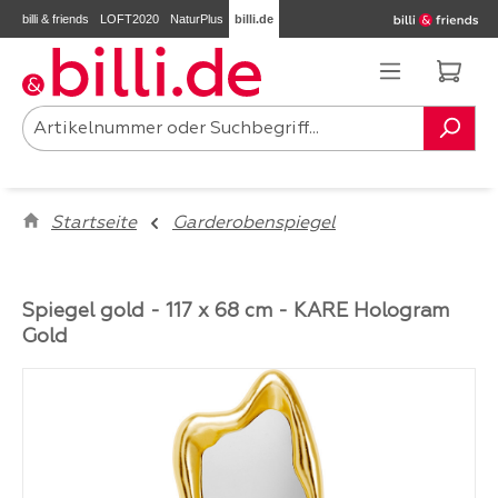
billi & friends
LOFT2020
NaturPlus
billi.de
Zum Hauptinhalt springen
Ware
Startseite
Garderobenspiegel
Spiegel gold - 117 x 68 cm - KARE Hologram
Gold
Bildergalerie überspringen