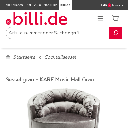
billi & friends
LOFT2020
NaturPlus
billi.de
Zum Hauptinhalt springen
Ware
Startseite
Cocktailsessel
Sessel grau - KARE Music Hall Grau
Bildergalerie überspringen