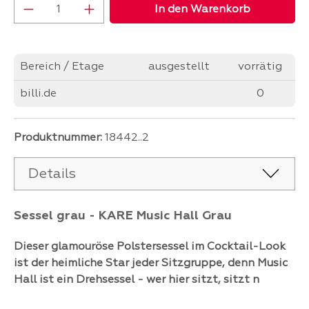
Produkt Anzahl: Gib den gewünschten Wer
In den Warenkorb
Bereich / Etage
ausgestellt
vorrätig
billi.de
0
Produktnummer:
18442..2
Details
Sessel grau - KARE Music Hall Grau
Dieser glamouröse Polstersessel im Cocktail-Look
ist der heimliche Star jeder Sitzgruppe, denn Music
Hall ist ein Drehsessel - wer hier sitzt, sitzt n