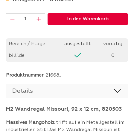
Verfügbar in 7 - 8 Wochen
Produkt Anzahl: Gib den gewünschten Wer
In den Warenkorb
Bereich / Etage
ausgestellt
vorrätig
billi.de
0
Produktnummer:
21668..
Details
M2 Wandregal Missouri, 92 x 12 cm, 820503
Massives Mangoholz
trifft auf ein Metallgestell im
industriellen Stil: Das M2 Wandregal Missouri ist