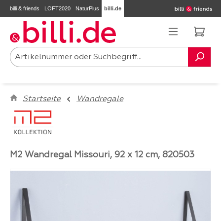
billi & friends
LOFT2020
NaturPlus
billi.de
Zum Hauptinhalt springen
Ware
Startseite
Wandregale
M2 Wandregal Missouri, 92 x 12 cm, 820503
Bildergalerie überspringen