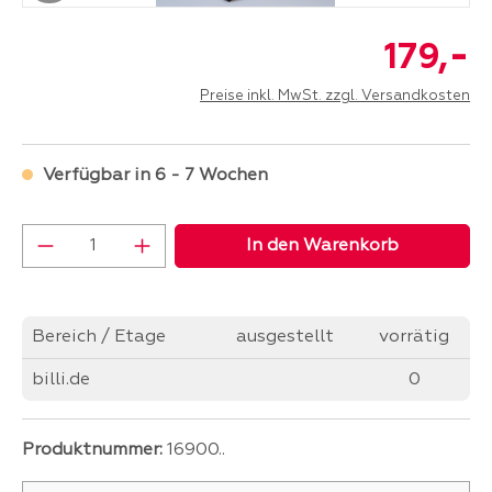
-
179,
Preise inkl. MwSt. zzgl. Versandkosten
Verfügbar in 6 - 7 Wochen
Produkt Anzahl: Gib den gewünschten Wer
In den Warenkorb
Bereich / Etage
ausgestellt
vorrätig
billi.de
0
Produktnummer:
16900..