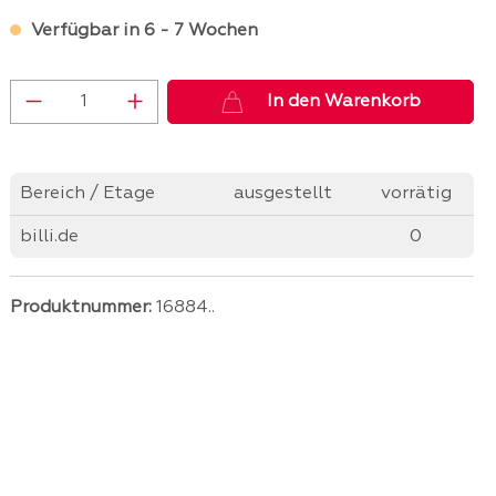
Verfügbar in 6 - 7 Wochen
Produkt Anzahl: Gib den gewünschten 
In den Warenkorb
Bereich / Etage
ausgestellt
vorrätig
billi.de
0
Produktnummer:
16884..