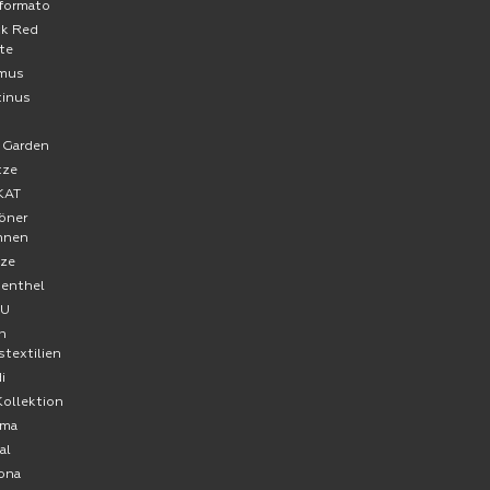
formato
ck Red
te
mus
tinus
a
 Garden
tze
KAT
öner
hnen
ze
senthel
FU
n
stextilien
i
Kollektion
ma
al
ona