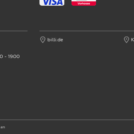
billi.de
K
0 - 19.00
ken