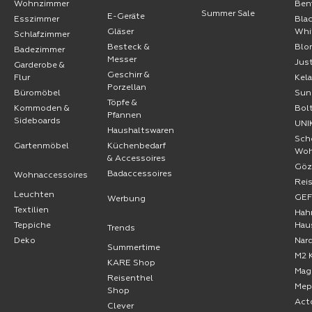
Wohnzimmer
Ben
Summer Sale
E-Geräte
Esszimmer
Bla
Gläser
Whi
Schlafzimmer
Besteck &
Blo
Badezimmer
Messer
Jus
Garderobe &
Geschirr &
Flur
Kel
Porzellan
Büromöbel
Sun
Töpfe &
Kommoden &
Bol
Pfannen
Sideboards
UNI
Haushaltswaren
Sch
Gartenmöbel
Küchenbedarf
Wo
& Accessoires
Göz
Badaccessoires
Wohnaccessoires
Rei
Leuchten
GE
Werbung
Textilien
Hah
Teppiche
Hau
Trends
Deko
Nard
Summertime
M2 
KARE Shop
Mag
Reisenthel
Mep
Shop
Act
Clever