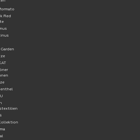
ken
formato
ck Red
te
mus
tinus
a
 Garden
tze
KAT
öner
hnen
ze
senthel
FU
n
stextilien
i
Kollektion
ma
al