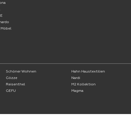
ona
A
RE
nardo
o Möbel
Schöner Wohnen
Hahn Haustextilien
Gözze
Nardi
Reisenthel
M2 Kollektion
GEFU
Magma