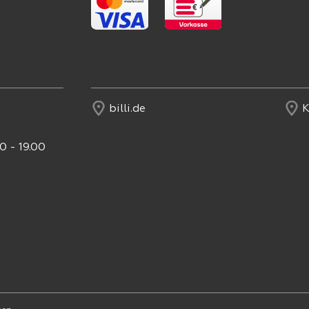
billi.de
K
0 - 19.00