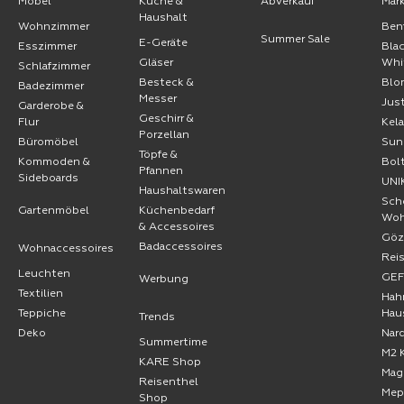
Möbel
Küche &
Abverkauf
Mar
Haushalt
Wohnzimmer
Ben
Summer Sale
E-Geräte
Esszimmer
Bla
Gläser
Whi
Schlafzimmer
Besteck &
Blo
Badezimmer
Messer
Jus
Garderobe &
Geschirr &
Flur
Kel
Porzellan
Büromöbel
Sun
Töpfe &
Kommoden &
Bol
Pfannen
Sideboards
UNI
Haushaltswaren
Sch
Gartenmöbel
Küchenbedarf
Wo
& Accessoires
Göz
Badaccessoires
Wohnaccessoires
Rei
Leuchten
GE
Werbung
Textilien
Hah
Teppiche
Hau
Trends
Deko
Nard
Summertime
M2 
KARE Shop
Mag
Reisenthel
Mep
Shop