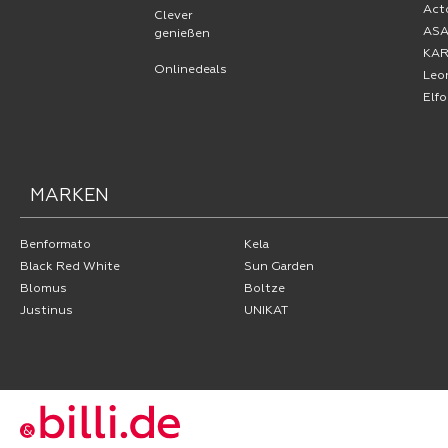
Act
Clever
AS
genießen
KA
Onlinedeals
Leo
Elf
MARKEN
Benformato
Kela
Black Red White
Sun Garden
Blomus
Boltze
Justinus
UNIKAT