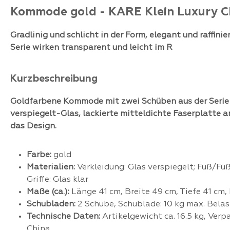
Kommode gold - KARE Klein Luxury 
Gradlinig und schlicht in der Form, elegant und raffini
Serie wirken transparent und leicht im R
Kurzbeschreibung
Goldfarbene Kommode mit zwei Schüben aus der Serie
verspiegelt-Glas, lackierte mitteldichte Faserplatte 
das Design.
Farbe:
gold
Materialien:
Verkleidung: Glas verspiegelt; Fuß/Füß
Griffe: Glas klar
Maße (ca.):
Länge 41 cm, Breite 49 cm, Tiefe 41 cm
Schubladen:
2 Schübe, Schublade: 10 kg max. Belas
Technische Daten:
Artikelgewicht ca. 16.5 kg, Ve
China