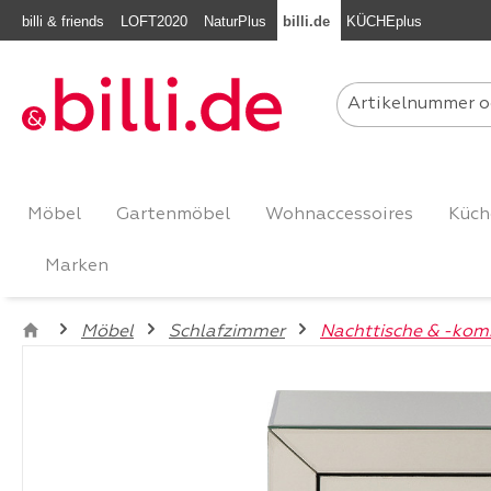
billi & friends
LOFT2020
NaturPlus
billi.de
KÜCHEplus
m Hauptinhalt springen
Zur Suche springen
Zur Hauptnavigation springen
Möbel
Gartenmöbel
Wohnaccessoires
Küch
Marken
Möbel
Schlafzimmer
Nachttische & -ko
Bildergalerie überspringen