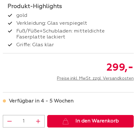
gold
Verkleidung: Glas verspiegelt
Fuß/Füße+Schubladen: mitteldichte
Faserplatte lackiert
Griffe: Glas klar
-
299,
Preise inkl. MwSt. zzgl. Versandkosten
Verfügbar in 4 - 5 Wochen
Produkt Anzahl: Gib den gewünschten 
In den Warenkorb