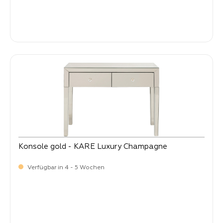
-
Verkaufspreis:
549,
Konsole gold - KARE Luxury Champagne
Verfügbar in 4 - 5 Wochen
-
Verkaufspreis:
399,