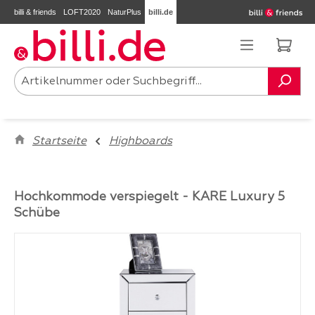
billi & friends
LOFT2020
NaturPlus
billi.de
Zum Hauptinhalt springen
Ware
Startseite
Highboards
Hochkommode verspiegelt - KARE Luxury 5
Schübe
Bildergalerie überspringen