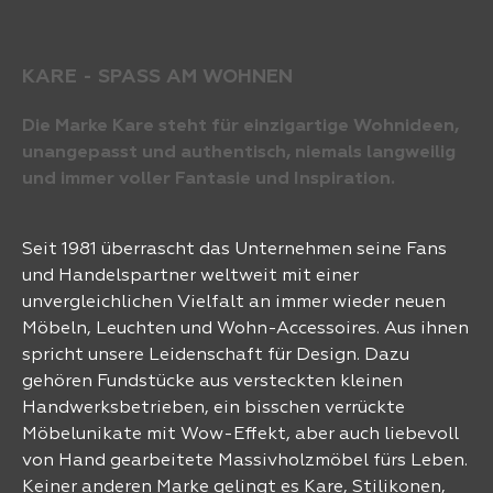
KARE - SPASS AM WOHNEN
Die Marke Kare steht für einzigartige Wohnideen,
unangepasst und authentisch, niemals langweilig
und immer voller Fantasie und Inspiration.
Seit 1981 überrascht das Unternehmen seine Fans
und Handelspartner weltweit mit einer
unvergleichlichen Vielfalt an immer wieder neuen
Möbeln, Leuchten und Wohn-Accessoires. Aus ihnen
spricht unsere Leidenschaft für Design. Dazu
gehören Fundstücke aus versteckten kleinen
Handwerksbetrieben, ein bisschen verrückte
Möbelunikate mit Wow-Effekt, aber auch liebevoll
von Hand gearbeitete Massivholzmöbel fürs Leben.
Keiner anderen Marke gelingt es Kare, Stilikonen,