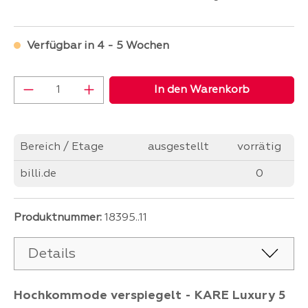
Verfügbar in 4 - 5 Wochen
Produkt Anzahl: Gib den gewünschten Wer
In den Warenkorb
Bereich / Etage
ausgestellt
vorrätig
billi.de
0
Produktnummer:
18395..11
Details
Hochkommode verspiegelt - KARE Luxury 5