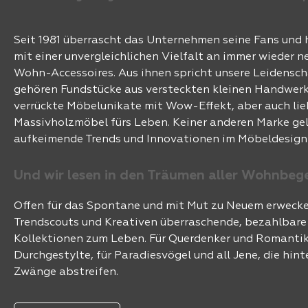
Seit 1981 überrascht das Unternehmen seine Fans und
mit einer unvergleichlichen Vielfalt an immer wieder 
Wohn-Accessoires. Aus ihnen spricht unsere Leidensch
gehören Fundstücke aus versteckten kleinen Handwerk
verrückte Möbelunikate mit Wow-Effekt, aber auch li
Massivholzmöbel fürs Leben. Keiner anderen Marke geli
aufkeimende Trends und Innovationen im Möbeldesign
Und wir lesen in den Träumen aller Wohnbeg
Offen für das Spontane und mit Mut zu Neuem erweck
Trendscouts und Kreativen überraschende, bezahlbar
Kollektionen zum Leben. Für Querdenker und Romantike
Durchgestylte, für Paradiesvögel und all Jene, die hinte
Zwänge abstreifen.