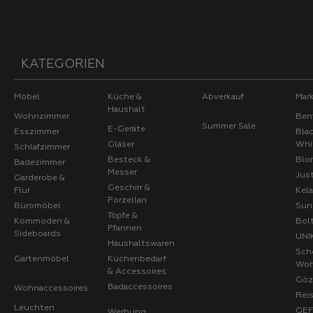
KATEGORIEN
Möbel
Küche &
Abverkauf
Mar
Haushalt
Wohnzimmer
Ben
Summer Sale
E-Geräte
Esszimmer
Bla
Gläser
Whi
Schlafzimmer
Besteck &
Blo
Badezimmer
Messer
Jus
Garderobe &
Geschirr &
Flur
Kel
Porzellan
Büromöbel
Sun
Töpfe &
Kommoden &
Bol
Pfannen
Sideboards
UNI
Haushaltswaren
Sch
Gartenmöbel
Küchenbedarf
Wo
& Accessoires
Göz
Badaccessoires
Wohnaccessoires
Rei
Leuchten
GE
Werbung