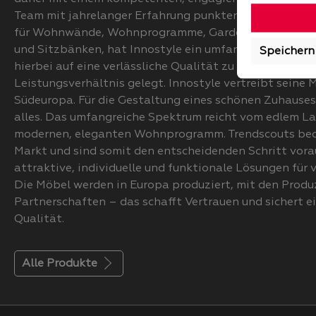
Team mit jahrelanger Erfahrung punkten. Auf der Such
für Wohnwände, Wohnprogramme, Garderoben, Kommo
und Sitzbänken, hat Innostyle ein umfangreiches Sort
Speichern
hierbei auf eine verlässliche Qualität zu einen attrakt
Leistungsverhältnis gelegt. Innostyle vertreibt seine
Südeuropa. Für die Gestaltung eines schönen Zuhause
alles. Das umfangreiche Spektrum reicht vom edlem La
modernen, eleganten Wohnprogramm. Trendscouts be
Markt und sind somit den entscheidenden Schritt vorau
attraktive, individuelle und funktionale Lösungen für v
Die Möbel werden in Europa produziert, mit den Prod
Partnerschaften – das schafft Vertrauen und sichert e
Qualität.
Alle Produkte