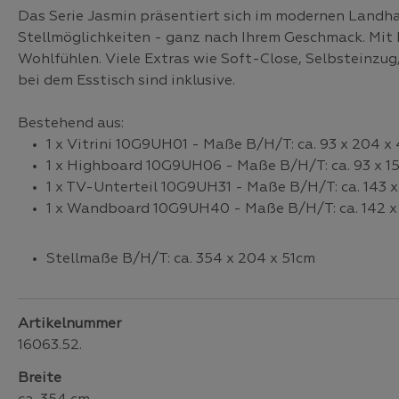
Das Serie Jasmin präsentiert sich im modernen Landhaus
Stellmöglichkeiten - ganz nach Ihrem Geschmack. Mit 
Wohlfühlen. Viele Extras wie Soft-Close, Selbsteinzug
bei dem Esstisch sind inklusive.
Bestehend aus:
1 x Vitrini 10G9UH01 - Maße B/H/T: ca. 93 x 204 x
1 x Highboard 10G9UH06 - Maße B/H/T: ca. 93 x 1
1 x TV-Unterteil 10G9UH31 - Maße B/H/T: ca. 143 x
1 x Wandboard 10G9UH40 - Maße B/H/T: ca. 142 x
Stellmaße B/H/T: ca. 354 x 204 x 51cm
Artikelnummer
16063.52.
Breite