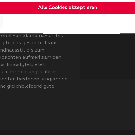
e nach ständig neuen Trends
Alle Cookies akzeptieren
den und auch Esstischen
iment. Großer Wert wird
iven Preis-
 Möbel von Skandinavien bis
s gibt das gesamte Team
ndhausstil bis zum
obachten aufmerksam den
s. Innostyle bietet
iele Einrichtungsstile an.
uzenten bestehen langjährige
ine gleichbleibend gute