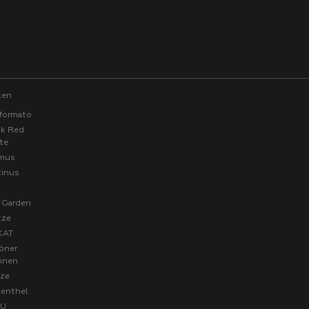
ken
formato
ck Red
te
mus
tinus
a
 Garden
tze
KAT
öner
hnen
ze
senthel
FU