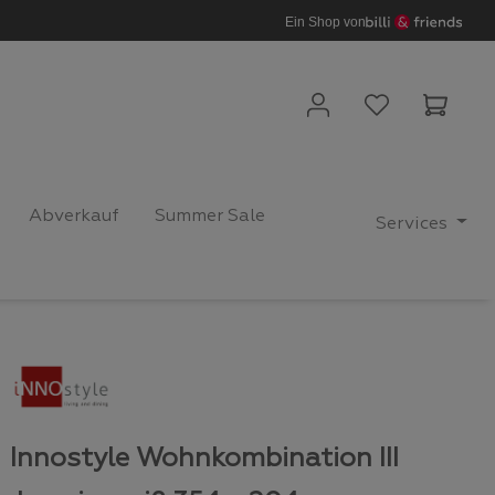
Ein Shop von
Waren
Abverkauf
Summer Sale
Services
Innostyle Wohnkombination III