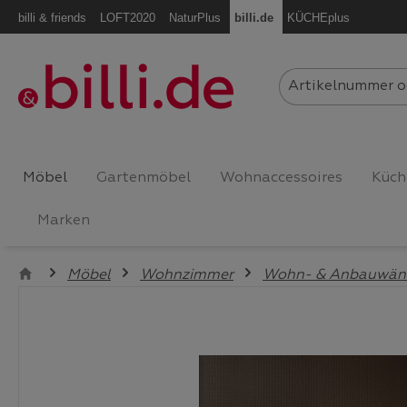
billi & friends
LOFT2020
NaturPlus
billi.de
KÜCHEplus
m Hauptinhalt springen
Zur Suche springen
Zur Hauptnavigation springen
Möbel
Gartenmöbel
Wohnaccessoires
Küch
Marken
Möbel
Wohnzimmer
Wohn- & Anbauwän
Bildergalerie überspringen