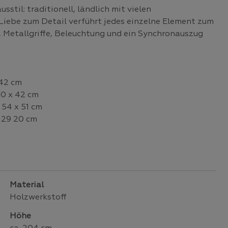
stil: traditionell, ländlich mit vielen
Liebe zum Detail verführt jedes einzelne Element zum
, Metallgriffe, Beleuchtung und ein Synchronauszug
 42 cm
50 x 42 cm
 54 x 51 cm
 29 20 cm
Material
Holzwerkstoff
Höhe