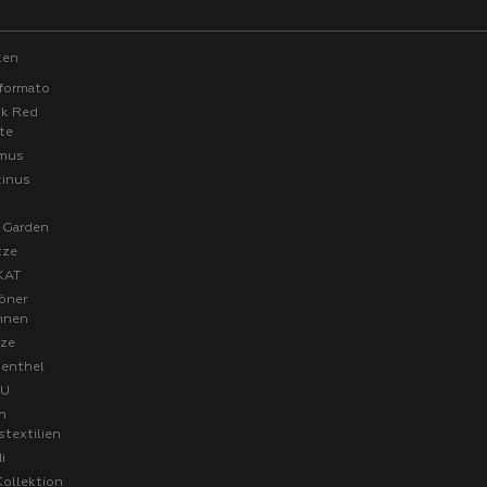
ken
formato
ck Red
te
mus
tinus
a
 Garden
tze
KAT
öner
hnen
ze
senthel
FU
n
stextilien
i
Kollektion