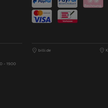
billi.de
K
0 - 19.00