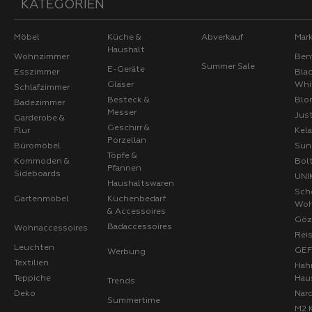
KATEGORIEN
Möbel
Küche &
Abverkauf
Mar
Haushalt
Wohnzimmer
Ben
Summer Sale
E-Geräte
Esszimmer
Bla
Gläser
Whi
Schlafzimmer
Besteck &
Blo
Badezimmer
Messer
Jus
Garderobe &
Geschirr &
Flur
Kel
Porzellan
Büromöbel
Sun
Töpfe &
Kommoden &
Bol
Pfannen
Sideboards
UNI
Haushaltswaren
Sch
Gartenmöbel
Küchenbedarf
Wo
& Accessoires
Göz
Badaccessoires
Wohnaccessoires
Rei
Leuchten
GE
Werbung
Textilien
Hah
Teppiche
Hau
Trends
Deko
Nard
Summertime
M2 