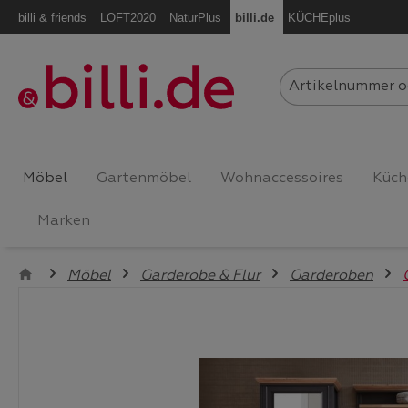
billi & friends
LOFT2020
NaturPlus
billi.de
KÜCHEplus
m Hauptinhalt springen
Zur Suche springen
Zur Hauptnavigation springen
Möbel
Gartenmöbel
Wohnaccessoires
Küch
Marken
Möbel
Garderobe & Flur
Garderoben
Bildergalerie überspringen