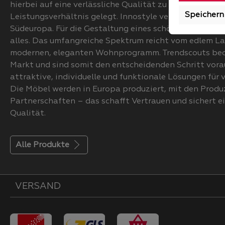
hierbei auf eine verlässliche Qualität zu einen attrakt
Speichern
Leistungsverhältnis gelegt. Innostyle vertreibt seine
Südeuropa. Für die Gestaltung eines schönen Zuhause
alles. Das umfangreiche Spektrum reicht vom edlem La
modernen, eleganten Wohnprogramm. Trendscouts be
Markt und sind somit den entscheidenden Schritt vorau
attraktive, individuelle und funktionale Lösungen für v
Die Möbel werden in Europa produziert, mit den Prod
Partnerschaften – das schafft Vertrauen und sichert e
Qualität.
Alle Produkte
VERSAND