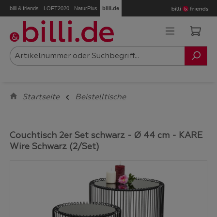
billi & friends
LOFT2020
NaturPlus
billi.de
Zum Hauptinhalt springen
Ware
Startseite
Beistelltische
Couchtisch 2er Set schwarz - Ø 44 cm - KARE
Wire Schwarz (2/Set)
Bildergalerie überspringen