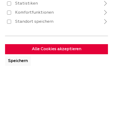
Statistiken
-
199,
Komfortfunktionen
Preise inkl. MwSt. zzgl. Versandkosten
Standort speichern
Der Artikel ist nicht auf Lager, bitte
kontaktieren Sie uns unter shop@billi-friends.de
für mehr Informationen.
Alle Cookies akzeptieren
Speichern
Bereich / Etage
ausgestellt
vorrätig
billi.de
0
Produktnummer:
11709.0.
Details