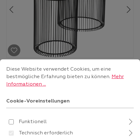
Cookie-Voreinstellungen
Diese Website verwendet Cookies, um eine bestmögliche
Diese Website verwendet Cookies, um eine
bestmögliche Erfahrung bieten zu können.
Mehr
Informationen ...
Cookie-Voreinstellungen
Ø 44 cm
schwarz
Tischplatte: Sicherheitsglas ESG foliert
Funktionell
Fuß/Füße: Stahl pulverbeschichtet
Technisch erforderlich