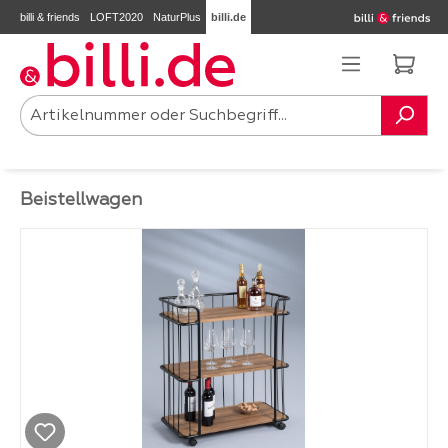
billi & friends
LOFT2020
NaturPlus
billi.de
Zum Hauptinhalt springen
Ware
Beistellwagen
Bildergalerie überspringen