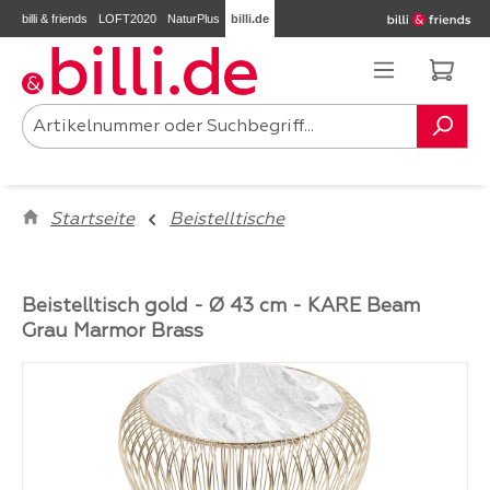
billi & friends
LOFT2020
NaturPlus
billi.de
Zum Hauptinhalt springen
Ware
Startseite
Beistelltische
Beistelltisch gold - Ø 43 cm - KARE Beam
Grau Marmor Brass
Bildergalerie überspringen