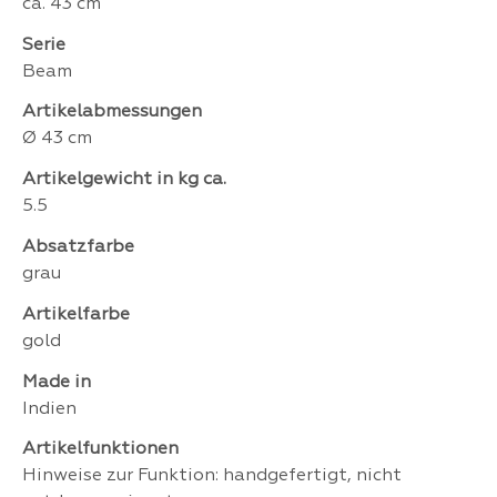
ca. 43 cm
Serie
Beam
Artikelabmessungen
Ø 43 cm
Artikelgewicht in kg ca.
5.5
Absatzfarbe
grau
Artikelfarbe
gold
Made in
Indien
Artikelfunktionen
Hinweise zur Funktion: handgefertigt, nicht