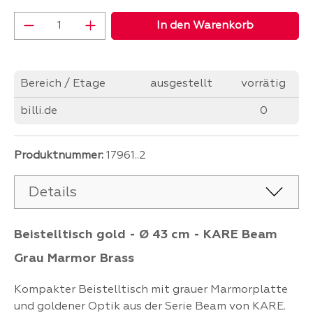
Produkt Anzahl: Gib den gewünschten Wer
In den Warenkorb
Bereich / Etage
ausgestellt
vorrätig
billi.de
0
Produktnummer:
17961..2
Details
Beistelltisch gold - Ø 43 cm - KARE Beam
Grau Marmor Brass
Kompakter Beistelltisch mit grauer Marmorplatte
und goldener Optik aus der Serie Beam von KARE.